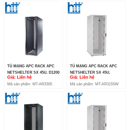
TỦ MẠNG APC RACK APC
TỦ MẠNG APC RACK APC
NETSHELTER SX 45U, D1200
NETSHELTER SX 45U,
Giá: Liên hệ
Giá: Liên hệ
(AR3305)
D1000, CỬA LƯỚI, MÀU
Mã sản phẩm: MT-AR3305
Mã sản phẩm: MT-AR3155W
TRẮNG (AR3155W)