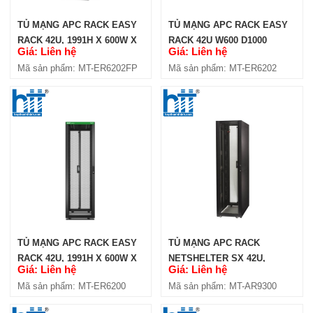
TỦ MẠNG APC RACK EASY
TỦ MẠNG APC RACK EASY
RACK 42U, 1991H X 600W X
RACK 42U W600 D1000
Giá: Liên hệ
Giá: Liên hệ
1000D MM (ER6202FP)
(ER6202)
Mã sản phẩm: MT-ER6202FP
Mã sản phẩm: MT-ER6202
TỦ MẠNG APC RACK EASY
TỦ MẠNG APC RACK
RACK 42U, 1991H X 600W X
NETSHELTER SX 42U,
Giá: Liên hệ
Giá: Liên hệ
1000D MM (ER6200)
D1200, CỬA LƯỚI, MÀU
Mã sản phẩm: MT-ER6200
Mã sản phẩm: MT-AR9300
ĐEN, ĐỘ BỀN CAO (AR9300)