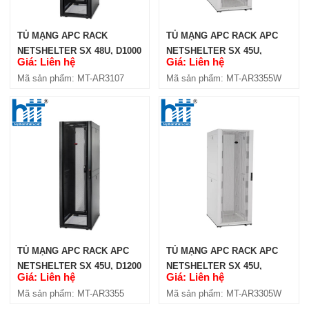
TỦ MẠNG APC RACK
TỦ MẠNG APC RACK APC
NETSHELTER SX 48U, D1000
NETSHELTER SX 45U,
Giá: Liên hệ
Giá: Liên hệ
(AR3107)
D1200, CỬA LƯỚI, MÀU
Mã sản phẩm: MT-AR3107
Mã sản phẩm: MT-AR3355W
TRẮNG (AR3355W)
TỦ MẠNG APC RACK APC
TỦ MẠNG APC RACK APC
NETSHELTER SX 45U, D1200
NETSHELTER SX 45U,
Giá: Liên hệ
Giá: Liên hệ
(AR3355)
D1200, CỬA LƯỚI, MÀU
Mã sản phẩm: MT-AR3355
Mã sản phẩm: MT-AR3305W
TRẮNG (AR3305W)