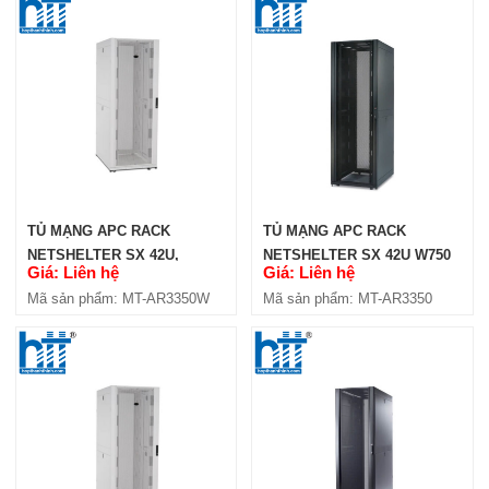
TỦ MẠNG APC RACK
TỦ MẠNG APC RACK
NETSHELTER SX 42U,
NETSHELTER SX 42U W750
Giá: Liên hệ
Giá: Liên hệ
D1200, CỬA LƯỚI, MÀU
D1200 (AR3350)
Mã sản phẩm: MT-AR3350W
Mã sản phẩm: MT-AR3350
TRẮNG (AR3350W)