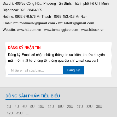
Địa chỉ: 406/55 Cộng Hòa, Phường Tân Bình, Thành phố Hồ Chí Minh
Điện thoại: 028. 38464855
Hotline: 0932.679.576 Mr Thạch - 0963.453.418 Mr Nam
Email:
htt.itonline02@gmail.com
-
htt.sale03@gmail.com
Website:
www.htt.com.vn
-
www.tumanggiare.com
-
www.httrack.vn
ĐĂNG KÝ NHẬN TIN
Đăng ký Email để nhận những thông tin sự kiện, tin tức khuyến
mãi mới nhất từ chúng tôi thông qua địa chỉ Email của bạn!
Đăng Ký
DÒNG SẢN PHẨM TIÊU BIỂU
2U
4U
6U
9U
10U
12U
15U
20U
27U
32U
36U
42U
45U
...