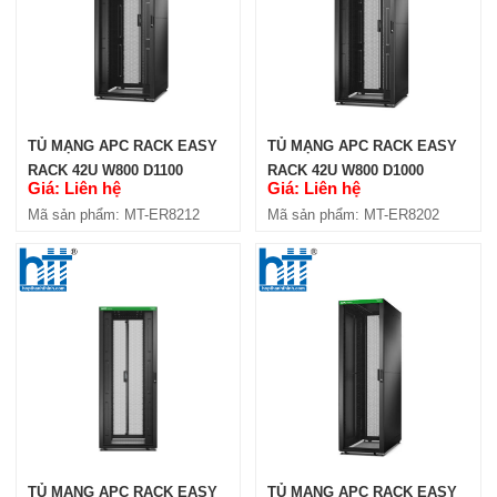
TỦ MẠNG APC RACK EASY
TỦ MẠNG APC RACK EASY
RACK 42U W800 D1100
RACK 42U W800 D1000
Giá: Liên hệ
Giá: Liên hệ
(ER8212)
(ER8202)
Mã sản phẩm: MT-ER8212
Mã sản phẩm: MT-ER8202
TỦ MẠNG APC RACK EASY
TỦ MẠNG APC RACK EASY