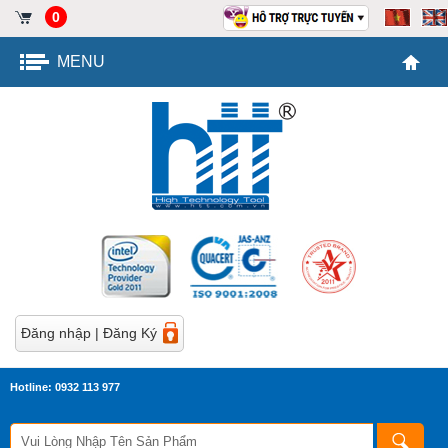
0
MENU
Đăng nhập
|
Đăng Ký
Hotline: 0932 113 977