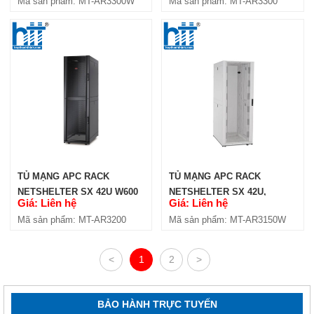
Mã sản phẩm: MT-AR3300W
Mã sản phẩm: MT-AR3300
TRẮNG (AR3300W)
TỦ MẠNG APC RACK
TỦ MẠNG APC RACK
NETSHELTER SX 42U W600
NETSHELTER SX 42U,
Giá: Liên hệ
Giá: Liên hệ
D1070 (AR3200)
D1000, CỬA LƯỚI, MÀU
Mã sản phẩm: MT-AR3200
Mã sản phẩm: MT-AR3150W
TRẮNG (AR3150W)
<
1
2
>
BẢO HÀNH TRỰC TUYẾN