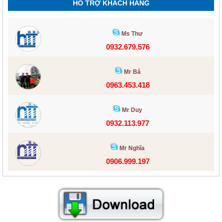
HỖ TRỢ KHÁCH HÀNG
Ms Thư
0932.679.576
Mr Bá
0963.453.418
Mr Duy
0932.113.977
Mr Nghĩa
0906.999.197