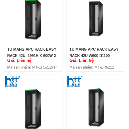
TỦ MẠNG APC RACK EASY
TỦ MẠNG APC RACK EASY
RACK 42U, 1991H X 600W X
RACK 42U W600 D1100
Giá: Liên hệ
Giá: Liên hệ
1100D MM (ER6212FP)
(ER6212)
Mã sản phẩm: MT-ER6212FP
Mã sản phẩm: MT-ER6212