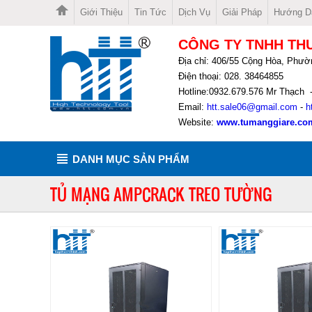
Giới Thiệu
Tin Tức
Dịch Vụ
Giải Pháp
Hướng D
CÔNG TY TNHH TH
Địa chỉ: 406/55 Cộng Hòa, Phườ
Điện thoại: 028. 38464855
Hotline:0932.679.576 Mr Thạch 
Email:
htt.sale06@gmail.com
-
h
Website:
www.tumanggiare.co
DANH MỤC SẢN PHẨM
TỦ MẠNG AMPCRACK TREO TƯỜNG