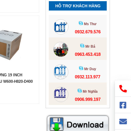
HỖ TRỢ KHÁCH HÀNG
Ms Thư
0932.679.576
Mr Bá
0963.453.418
Mr Duy
NG 19 INCH
0932.113.977
 W600-H820-D400
Mr Nghĩa
0906.999.197