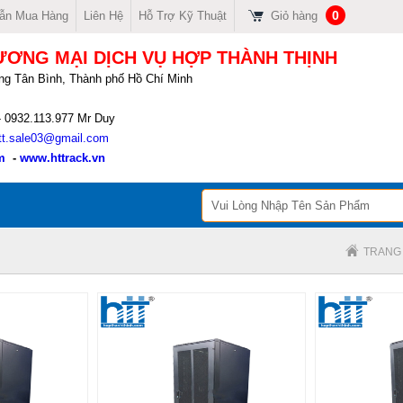
0
ẫn Mua Hàng
Liên Hệ
Hỗ Trợ Kỹ Thuật
Giỏ hàng
ƯƠNG MẠI DỊCH VỤ HỢP THÀNH THỊNH
ng Tân Bình, Thành phố Hồ Chí Minh
- 0932.113.977 Mr Duy
tt.sale03@gmail.com
m
-
www.httrack.vn
TRANG