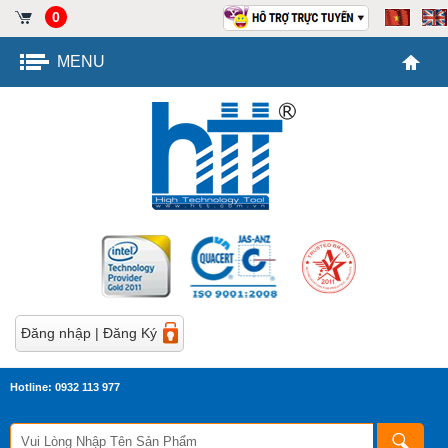
0
MENU
Đăng nhập
|
Đăng Ký
Hotline: 0932 113 977