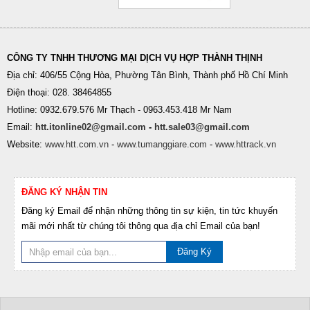
CÔNG TY TNHH THƯƠNG MẠI DỊCH VỤ HỢP THÀNH THỊNH
Địa chỉ: 406/55 Cộng Hòa, Phường Tân Bình, Thành phố Hồ Chí Minh
Điện thoại: 028. 38464855
Hotline: 0932.679.576 Mr Thạch - 0963.453.418 Mr Nam
Email:
htt.itonline02@gmail.com
-
htt.sale03@gmail.com
Website:
www.htt.com.vn
-
www.tumanggiare.com
-
www.httrack.vn
ĐĂNG KÝ NHẬN TIN
Đăng ký Email để nhận những thông tin sự kiện, tin tức khuyến
mãi mới nhất từ chúng tôi thông qua địa chỉ Email của bạn!
Đăng Ký