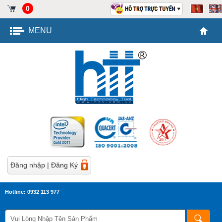
0
MENU
Đăng nhập
|
Đăng Ký
Hotline: 0932 113 977