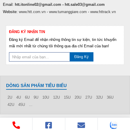
Email:
htt.itonline02@gmail.com
-
htt.sale03@gmail.com
Website:
www.htt.com.vn
-
www.tumanggiare.com
-
www.httrack.vn
ĐĂNG KÝ NHẬN TIN
Đăng ký Email để nhận những thông tin sự kiện, tin tức khuyến
mãi mới nhất từ chúng tôi thông qua địa chỉ Email của bạn!
Đăng Ký
DÒNG SẢN PHẨM TIÊU BIỂU
2U
4U
6U
9U
10U
12U
15U
20U
27U
32U
36U
42U
45U
...
© 2016 Bản quyền thuộc về HỢP THÀNH THỊNH