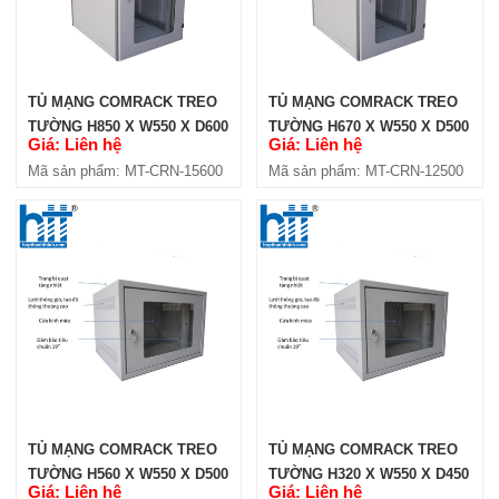
TỦ MẠNG COMRACK TREO
TỦ MẠNG COMRACK TREO
TƯỜNG H850 X W550 X D600
TƯỜNG H670 X W550 X D500
Giá: Liên hệ
Giá: Liên hệ
(CRN-15600)
(CRN-12500)
Mã sản phẩm: MT-CRN-15600
Mã sản phẩm: MT-CRN-12500
TỦ MẠNG COMRACK TREO
TỦ MẠNG COMRACK TREO
TƯỜNG H560 X W550 X D500
TƯỜNG H320 X W550 X D450
Giá: Liên hệ
Giá: Liên hệ
(CRNW-10500)
(CRNW-6450)