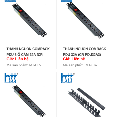
THANH NGUỒN COMRACK
THANH NGUỒN COMRACK
PDU 6 Ổ CẮM 32A (CR-
PDU 32A (CR-PDU32A3)
Giá: Liên hệ
Giá: Liên hệ
PDU32A6)
Mã sản phẩm: MT-CR-
Mã sản phẩm: MT-CR-
PDU32A6
PDU32A3