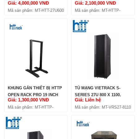
Giá: 4,000,000 VNĐ
Giá: 2,100,000 VNĐ
27U-D720 - ĐÔI
Mã sản phẩm: MT-HTT-27U600
Mã sản phẩm: MT-HTTP-
27U720-OP2
KHUNG GẮN THIẾT BỊ HTTP
TỦ MẠNG VIETRACK S-
OPEN RACK PRO 19 INCH
SERIES 27U 800 X 1100,
Giá: 1,300,000 VNĐ
Giá: Liên hệ
27U-D720 - ĐƠN
BLACK (VRS27-8110)
Mã sản phẩm: MT-HTTP-
Mã sản phẩm: MT-VRS27-8110
27U720-OP1