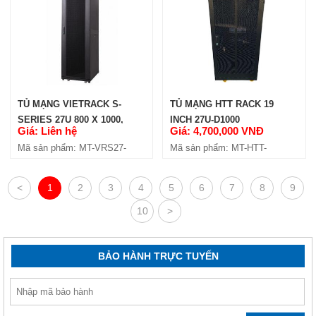
TỦ MẠNG VIETRACK S-
TỦ MẠNG HTT RACK 19
SERIES 27U 800 X 1000,
INCH 27U-D1000
Giá: Liên hệ
Giá: 4,700,000 VNĐ
BLACK (VRS27-8100)
Mã sản phẩm: MT-VRS27-
Mã sản phẩm: MT-HTT-
8100
27U1000
<
1
2
3
4
5
6
7
8
9
10
>
BẢO HÀNH TRỰC TUYẾN