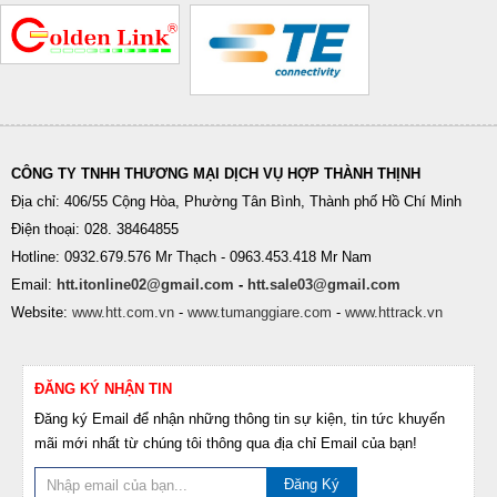
CÔNG TY TNHH THƯƠNG MẠI DỊCH VỤ HỢP THÀNH THỊNH
Địa chỉ: 406/55 Cộng Hòa, Phường Tân Bình, Thành phố Hồ Chí Minh
Điện thoại: 028. 38464855
Hotline: 0932.679.576 Mr Thạch - 0963.453.418 Mr Nam
Email:
htt.itonline02@gmail.com
-
htt.sale03@gmail.com
Website:
www.htt.com.vn
-
www.tumanggiare.com
-
www.httrack.vn
ĐĂNG KÝ NHẬN TIN
Đăng ký Email để nhận những thông tin sự kiện, tin tức khuyến
mãi mới nhất từ chúng tôi thông qua địa chỉ Email của bạn!
Đăng Ký