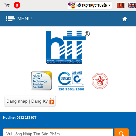
0
MENU
Đăng nhập
|
Đăng Ký
Hotline: 0932 113 977