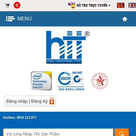
0
MENU
Đăng nhập
|
Đăng Ký
Hotline: 0932 113 977