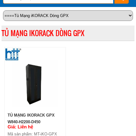
TỦ MẠNG IKORACK DÒNG GPX
TỦ MẠNG IKORACK GPX
W840-H2200-D450
Giá: Liên hệ
Mã sản phẩm: MT-iKO-GPX