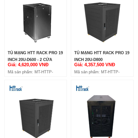
TỦ MẠNG HTT RACK PRO 19
TỦ MẠNG HTT RACK PRO 19
INCH 20U-D600 - 2 CỬA
INCH 20U-D800
Giá: 4,620,000 VNĐ
Giá: 4,357,500 VNĐ
HÔNG
Mã sản phẩm: MT-HTTP-
Mã sản phẩm: MT-HTTP-
20U600-4C
20U800