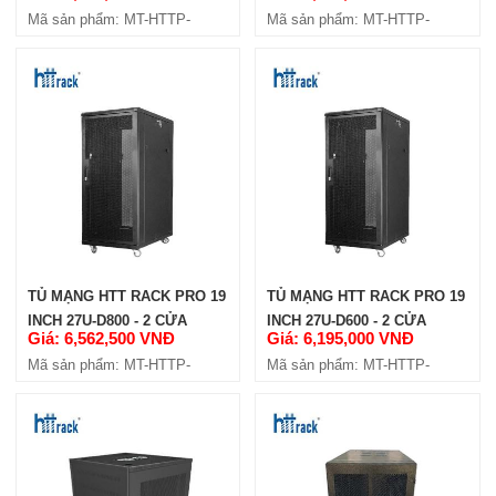
Mã sản phẩm: MT-HTTP-
Mã sản phẩm: MT-HTTP-
27U800-4C-W8
27U1000-4C
TỦ MẠNG HTT RACK PRO 19
TỦ MẠNG HTT RACK PRO 19
INCH 27U-D800 - 2 CỬA
INCH 27U-D600 - 2 CỬA
Giá: 6,562,500 VNĐ
Giá: 6,195,000 VNĐ
HÔNG
HÔNG
Mã sản phẩm: MT-HTTP-
Mã sản phẩm: MT-HTTP-
27U800-4C
27U600-4C