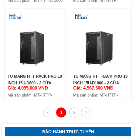
Mã sản phẩm: MT-HTT-15U800
Mã sản phẩm: MT-HTTP-
15U600
TỦ MẠNG HTT RACK PRO 19
TỦ MẠNG HTT RACK PRO 19
INCH 15U-D800 - 2 CỬA
INCH 15U-D1000 - 2 CỬA
Giá: 4,095,000 VNĐ
Giá: 4,567,500 VNĐ
HÔNG
HÔNG
Mã sản phẩm: MT-HTTP-
Mã sản phẩm: MT-HTTP-
15U800-4C
15U1000-4C
<
1
2
>
BẢO HÀNH TRỰC TUYẾN