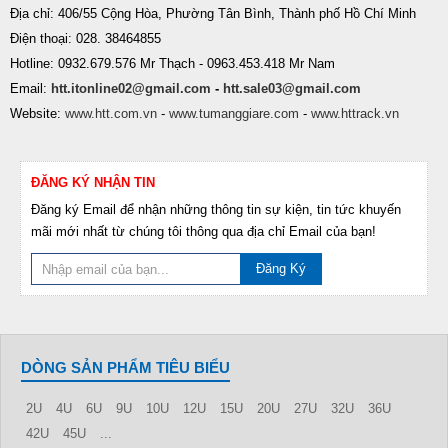
Địa chỉ: 406/55 Cộng Hòa, Phường Tân Bình, Thành phố Hồ Chí Minh
Điện thoại: 028. 38464855
Hotline: 0932.679.576 Mr Thạch - 0963.453.418 Mr Nam
Email:
htt.itonline02@gmail.com
-
htt.sale03@gmail.com
Website:
www.htt.com.vn
-
www.tumanggiare.com
-
www.httrack.vn
ĐĂNG KÝ NHẬN TIN
Đăng ký Email để nhận những thông tin sự kiện, tin tức khuyến
mãi mới nhất từ chúng tôi thông qua địa chỉ Email của bạn!
Đăng Ký
DÒNG SẢN PHẨM TIÊU BIỂU
2U
4U
6U
9U
10U
12U
15U
20U
27U
32U
36U
42U
45U
...