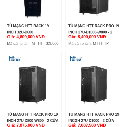
TỦ MẠNG HTT RACK 19
TỦ MẠNG HTT RACK PRO 19
INCH 32U-D600
INCH 27U-D1000-W800 - 2
Giá: 4,600,000 VNĐ
Giá: 8,400,000 VNĐ
CỬA HÔNG
Mã sản phẩm: MT-HTT-32U600
Mã sản phẩm: MT-HTTP-
27U1000-4C-W8
TỦ MẠNG HTT RACK PRO 19
TỦ MẠNG HTT RACK PRO 19
INCH 27U-D800-W800 - 2 CỬA
INCGH 27U-D1000 - 2 CỬA
Giá: 7,875,000 VNĐ
Giá: 7,087,500 VNĐ
HÔNG
HÔNG