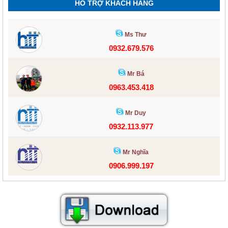
HỖ TRỢ KHÁCH HÀNG
Ms Thư
0932.679.576
Mr Bá
0963.453.418
Mr Duy
0932.113.977
Mr Nghĩa
0906.999.197