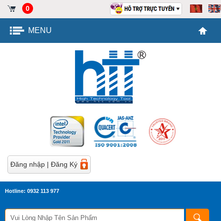
0
MENU
Đăng nhập
|
Đăng Ký
Hotline: 0932 113 977