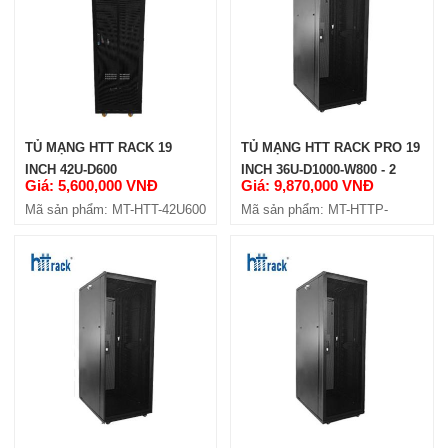
TỦ MẠNG HTT RACK 19
TỦ MẠNG HTT RACK PRO 19
INCH 42U-D600
INCH 36U-D1000-W800 - 2
Giá: 5,600,000 VNĐ
Giá: 9,870,000 VNĐ
CỬA HÔNG
Mã sản phẩm: MT-HTT-42U600
Mã sản phẩm: MT-HTTP-
36U1000-W8