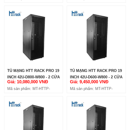
42U1100-4C-W8
42U1000-4C-W8
TỦ MẠNG HTT RACK PRO 19
TỦ MẠNG HTT RACK PRO 19
INCH 42U-D800-W800 - 2 CỬA
INCH 42U-D600-W800 - 2 CỬA
Giá: 10,080,000 VNĐ
Giá: 9,450,000 VNĐ
HÔNG
HÔNG
Mã sản phẩm: MT-HTTP-
Mã sản phẩm: MT-HTTP-
42U800-4C-W8
42U600-4C-W8