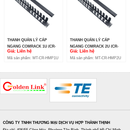
THANH QUẢN LÝ CÁP
THANH QUẢN LÝ CÁP
NGANG COMRACK 1U (CR-
NGANG COMRACK 2U (CR-
Giá: Liên hệ
Giá: Liên hệ
HMP1U)
HMP2U)
Mã sản phẩm: MT-CR-HMP1U
Mã sản phẩm: MT-CR-HMP2U
CÔNG TY TNHH THƯƠNG MẠI DỊCH VỤ HỢP THÀNH THỊNH
Địa chỉ: 406/55 Cộng Hòa, Phường Tân Bình, Thành phố Hồ Chí Minh