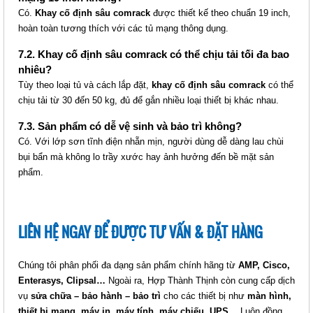
Có.
Khay cố định sâu comrack
được thiết kế theo chuẩn 19 inch,
hoàn toàn tương thích với các tủ mạng thông dụng.
7.2. Khay cố định sâu comrack có thể chịu tải tối đa bao
nhiêu?
Tùy theo loại tủ và cách lắp đặt,
khay cố định sâu comrack
có thể
chịu tải từ 30 đến 50 kg, đủ để gắn nhiều loại thiết bị khác nhau.
THANH NGUỒN COMRACK PDU 3
7.3. Sản phẩm có dễ vệ sinh và bảo trì không?
OUTLET (CR-PDU3C13)
Có. Với lớp sơn tĩnh điện nhẵn mịn, người dùng dễ dàng lau chùi
Giá: Liên hệ
bụi bẩn mà không lo trầy xước hay ảnh hưởng đến bề mặt sản
Mã sản phẩm: MT-CR-PDU3C13
phẩm.
LIÊN HỆ NGAY ĐỂ ĐƯỢC TƯ VẤN & ĐẶT HÀNG
Chúng tôi phân phối đa dạng sản phẩm chính hãng từ
AMP, Cisco,
Enterasys, Clipsal…
Ngoài ra, Hợp Thành Thịnh còn cung cấp dịch
vụ
sửa chữa – bảo hành – bảo trì
cho các thiết bị như
màn hình,
thiết bị mạng, máy in, máy tính, máy chiếu, UPS…
Luôn đồng