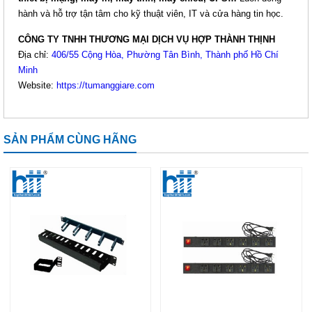
hành và hỗ trợ tận tâm cho kỹ thuật viên, IT và cửa hàng tin học.
THANH NGUỒN COMRACK PDU 6
Ổ CẮM 32A (CR-PDU32A6)
CÔNG TY TNHH THƯƠNG MẠI DỊCH VỤ HỢP THÀNH THỊNH
Giá: Liên hệ
Địa chỉ:
406/55 Cộng Hòa, Phường Tân Bình, Thành phố Hồ Chí
Minh
Mã sản phẩm: MT-CR-PDU32A6
Website:
https://tumanggiare.com
SẢN PHẨM CÙNG HÃNG
THANH NGUỒN COMRACK PDU
32A (CR-PDU32A3)
Giá: Liên hệ
Mã sản phẩm: MT-CR-PDU32A3