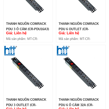
THANH NGUỒN COMRACK
THANH NGUỒN COMRACK
PDU 3 Ổ CẮM (CR-PDU16A3)
PDU 6 OUTLET (CR-
Giá: Liên hệ
Giá: Liên hệ
PDU6C13)
Mã sản phẩm: MT-CR-
Mã sản phẩm: MT-CR-
PDU16A3
PDU6C13
THANH NGUỒN COMRACK
THANH NGUỒN COMRACK
PDU 3 OUTLET (CR-
PDU 6 Ổ CẮM 32A (CR-
Giá: Liên hệ
Giá: Liên hệ