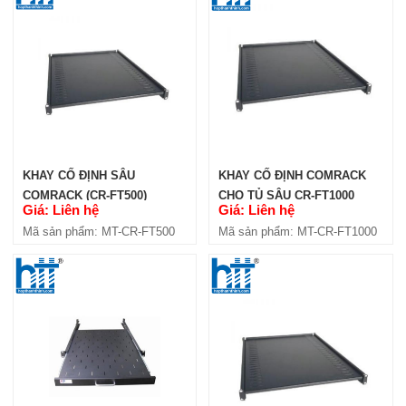
THANH QUẢN LÝ CÁP NGANG
COMRACK 1U (CR-HMP1U)
Giá: Liên hệ
Mã sản phẩm: MT-CR-HMP1U
KHAY CỐ ĐỊNH SÂU
KHAY CỐ ĐỊNH COMRACK
COMRACK (CR-FT500)
CHO TỦ SÂU CR-FT1000
Giá: Liên hệ
Giá: Liên hệ
Mã sản phẩm: MT-CR-FT500
Mã sản phẩm: MT-CR-FT1000
THANH QUẢN LÝ CÁP NGANG
COMRACK 2U (CR-HMP2U)
Giá: Liên hệ