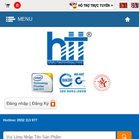
0
MENU
Đăng nhập
|
Đăng Ký
Hotline: 0932 113 977