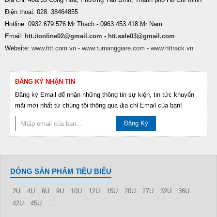
Điện thoại: 028. 38464855
Hotline: 0932.679.576 Mr Thạch - 0963.453.418 Mr Nam
Email:
htt.itonline02@gmail.com
-
htt.sale03@gmail.com
Website:
www.htt.com.vn
-
www.tumanggiare.com
-
www.httrack.vn
ĐĂNG KÝ NHẬN TIN
Đăng ký Email để nhận những thông tin sự kiện, tin tức khuyến
mãi mới nhất từ chúng tôi thông qua địa chỉ Email của bạn!
Đăng Ký
DÒNG SẢN PHẨM TIÊU BIỂU
2U
4U
6U
9U
10U
12U
15U
20U
27U
32U
36U
42U
45U
...