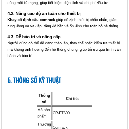
cùng một tủ mạng, giúp tiết kiệm diện tích và chi phí đầu tư.
Mã sản phẩm: MT-CR-ST800
4.2. Nâng cao độ an toàn cho thiết bị
Khay cố định sâu comrack
giúp cố định thiết bị chắc chắn, giảm
rung động và va đập, tăng độ bền và ổn định cho toàn bộ hệ thống.
4.3. Dễ bảo trì và nâng cấp
Người dùng có thể dễ dàng tháo lắp, thay thế hoặc kiểm tra thiết bị
mà không ảnh hưởng đến hệ thống chung, giúp tối ưu quá trình vận
hành và bảo trì.
KHAY TRƯỢT SÂU COMRACK
5. THÔNG SỐ KỸ THUẬT
(CR-ST1000)
Giá: Liên hệ
Thông
Mã sản phẩm: MT-CR-ST1000
Chi tiết
số
Mã sản
CR-FT600
phẩm
Thương
Comrack