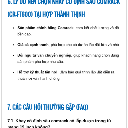
6. LÝ DO NÊN CHỌN KHAY CỐ ĐỊNH SÂU COMRACK
Ổ CẮM (CR-PDU16A3)
Giá: Liên hệ
(CR-FT600) TẠI HỢP THÀNH THỊNH
Mã sản phẩm: MT-CR-PDU16A3
Sản phẩm chính hãng Comrack
, cam kết chất lượng và độ
bền cao.
Giá cả cạnh tranh
, phù hợp cho cả dự án lắp đặt lớn và nhỏ.
Đội ngũ tư vấn chuyên nghiệp
, giúp khách hàng chọn đúng
sản phẩm phù hợp nhu cầu.
Hỗ trợ kỹ thuật tận nơi
, đảm bảo quá trình lắp đặt diễn ra
thuận lợi và nhanh chóng.
THANH NGUỒN COMRACK PDU 6
OUTLET (CR-PDU6C13)
Giá: Liên hệ
7. CÁC CÂU HỎI THƯỜNG GẶP (FAQ)
Mã sản phẩm: MT-CR-PDU6C13
7.1. Khay cố định sâu comrack có lắp được trong tủ
mạng 19 inch không?