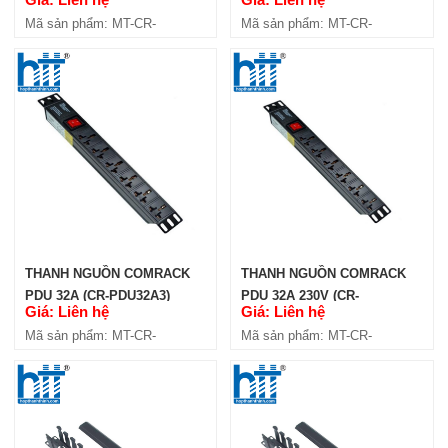
PDU3C13)
PDU32A6)
Mã sản phẩm: MT-CR-
Mã sản phẩm: MT-CR-
PDU3C13
PDU32A6
THANH NGUỒN COMRACK
THANH NGUỒN COMRACK
PDU 32A (CR-PDU32A3)
PDU 32A 230V (CR-
Giá: Liên hệ
Giá: Liên hệ
PDU20C13-4C19-32A)
Mã sản phẩm: MT-CR-
Mã sản phẩm: MT-CR-
PDU32A3
PDU20C13-4C19-32A