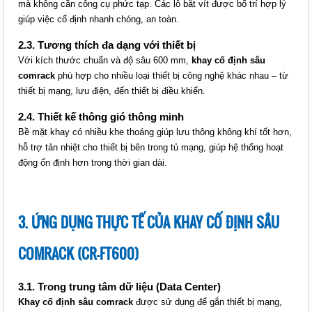
mà không cần công cụ phức tạp. Các lỗ bắt vít được bố trí hợp lý
giúp việc cố định nhanh chóng, an toàn.
2.3. Tương thích đa dạng với thiết bị
Với kích thước chuẩn và độ sâu 600 mm,
khay cố định sâu
comrack
phù hợp cho nhiều loại thiết bị công nghệ khác nhau – từ
thiết bị mạng, lưu điện, đến thiết bị điều khiển.
2.4. Thiết kế thông gió thông minh
Bề mặt khay có nhiều khe thoáng giúp lưu thông không khí tốt hơn,
hỗ trợ tản nhiệt cho thiết bị bên trong tủ mạng, giúp hệ thống hoạt
KHAY CỐ ĐỊNH COMRACK CHO
động ổn định hơn trong thời gian dài.
TỦ SÂU CR-FT800
Giá: Liên hệ
Mã sản phẩm: MT-CR-FT800
3. ỨNG DỤNG THỰC TẾ CỦA KHAY CỐ ĐỊNH SÂU
COMRACK (CR-FT600)
3.1. Trong trung tâm dữ liệu (Data Center)
Khay cố định sâu comrack
được sử dụng để gắn thiết bị mạng,