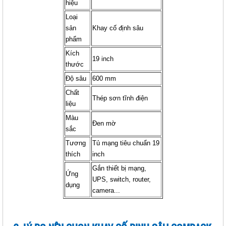
hiệu
Loại
sản
Khay cố định sâu
phẩm
Kích
19 inch
THANH NGUỒN COMRACK 6 Ổ
thước
CẮM (CR-PDU16A6)
Độ sâu
600 mm
Giá: Liên hệ
Chất
Thép sơn tĩnh điện
Mã sản phẩm: MT-CR-PDU16A6
liệu
Màu
Đen mờ
sắc
Tương
Tủ mạng tiêu chuẩn 19
thích
inch
Gắn thiết bị mạng,
Ứng
UPS, switch, router,
dụng
camera...
THANH NGUỒN COMRACK PDU 3