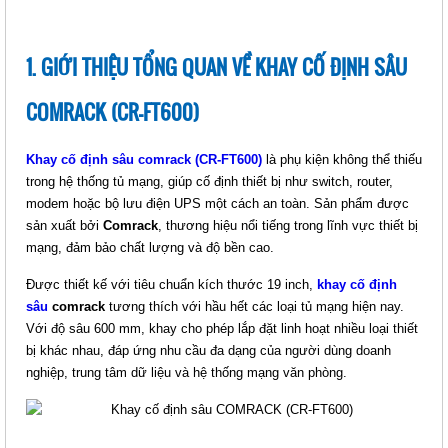
KHAY TRƯỢT CHO TỦ COMRACK
Giá: Liên hệ
Mã sản phẩm: MT-CR-ST
1. GIỚI THIỆU TỔNG QUAN VỀ KHAY CỐ ĐỊNH SÂU
COMRACK (CR-FT600)
Khay cố định sâu comrack (CR-FT600)
là phụ kiện không thể thiếu
trong hệ thống tủ mạng, giúp cố định thiết bị như switch, router,
modem hoặc bộ lưu điện UPS một cách an toàn. Sản phẩm được
sản xuất bởi
Comrack
, thương hiệu nổi tiếng trong lĩnh vực thiết bị
mạng, đảm bảo chất lượng và độ bền cao.
Được thiết kế với tiêu chuẩn kích thước 19 inch,
khay cố định
sâu
comrack
tương thích với hầu hết các loại tủ mạng hiện nay.
KHAY CỐ ĐỊNH CHO TỦ
Với độ sâu 600 mm, khay cho phép lắp đặt linh hoạt nhiều loại thiết
COMRACK
bị khác nhau, đáp ứng nhu cầu đa dạng của người dùng doanh
Giá: Liên hệ
nghiệp, trung tâm dữ liệu và hệ thống mạng văn phòng.
Mã sản phẩm: MT-CR-FT