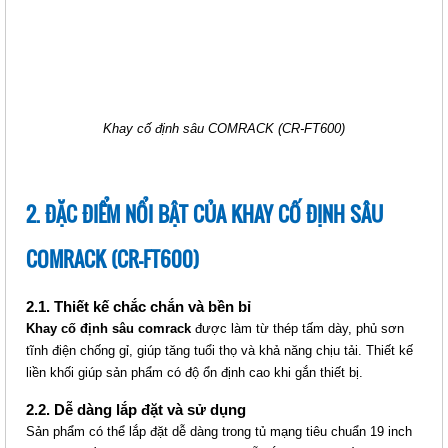
KHAY CỐ ĐỊNH COMRACK CHO
TỦ SÂU CR-FT1000
Giá: Liên hệ
Mã sản phẩm: MT-CR-FT1000
Khay cố định sâu COMRACK (CR-FT600)
2. ĐẶC ĐIỂM NỔI BẬT CỦA KHAY CỐ ĐỊNH SÂU
COMRACK (CR-FT600)
2.1. Thiết kế chắc chắn và bền bỉ
Khay cố định sâu comrack
được làm từ thép tấm dày, phủ sơn
tĩnh điện chống gỉ, giúp tăng tuổi thọ và khả năng chịu tải. Thiết kế
KHAY CỐ ĐỊNH COMRACK CHO
liền khối giúp sản phẩm có độ ổn định cao khi gắn thiết bị.
TỦ SÂU CR-FT1000
Giá: Liên hệ
2.2. Dễ dàng lắp đặt và sử dụng
Mã sản phẩm: MT-CR-FT1000
Sản phẩm có thể lắp đặt dễ dàng trong tủ mạng tiêu chuẩn 19 inch