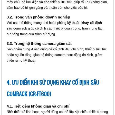
máy chủ, bộ lưu điện và các thiết bị lưu trữ, giúp tối ưu không gian,
đảm bảo bố trí gọn gàng và thuận tiện cho việc bảo trì.
3.2. Trong văn phòng doanh nghiệp
KHAY TRƯỢT SÂU COMRACK
Với các hệ thống mạng nhỏ hoặc phòng kỹ thuật,
khay cố định
(CR-ST600)
sâu comrack
giúp cố định các thiết bị quan trọng, tránh rung lắc,
hư hỏng trong quá trình sử dụng.
Giá: Liên hệ
Mã sản phẩm: MT-CR-ST600
3.3. Trong hệ thống camera giám sát
Sản phẩm cũng được dùng để cố định đầu ghi hình, thiết bị lưu trữ
hoặc nguồn tổng, giúp hệ thống camera hoạt động ổn định, giảm
thiểu rủi ro kỹ thuật.
4. ƯU ĐIỂM KHI SỬ DỤNG KHAY CỐ ĐỊNH SÂU
COMRACK (CR-FT600)
KHAY TRƯỢT SÂU COMRACK
4.1. Tiết kiệm không gian và chi phí
(CR-ST800)
Nhờ thiết kế linh hoạt, người dùng có thể lắp đặt nhiều thiết bị trong
Giá: Liên hệ