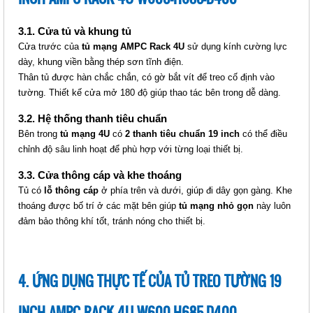
3.1. Cửa tủ và khung tủ
Cửa trước của
tủ mạng AMPC Rack 4U
sử dụng kính cường lực
dày, khung viền bằng thép sơn tĩnh điện.
Thân tủ được hàn chắc chắn, có gờ bắt vít để treo cố định vào
TỦ TREO TƯỜNG 19 INCH
tường. Thiết kế cửa mở 180 độ giúp thao tác bên trong dễ dàng.
AMPCRACK 6U W600-H1075-D400
Giá: Liên hệ
3.2. Hệ thống thanh tiêu chuẩn
Mã sản phẩm:
Bên trong
tủ mạng 4U
có
2 thanh tiêu chuẩn 19 inch
có thể điều
chỉnh độ sâu linh hoạt để phù hợp với từng loại thiết bị.
3.3. Cửa thông cáp và khe thoáng
Tủ có
lỗ thông cáp
ở phía trên và dưới, giúp đi dây gọn gàng. Khe
thoáng được bố trí ở các mặt bên giúp
tủ mạng nhỏ gọn
này luôn
đảm bảo thông khí tốt, tránh nóng cho thiết bị.
4. ỨNG DỤNG THỰC TẾ CỦA TỦ TREO TƯỜNG 19
TỦ TREO TƯỜNG 19 INCH
INCH AMPC RACK 4U W600-H685-D400