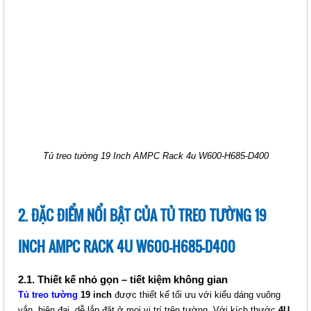
TỦ TREO TƯỜNG 19 INCH
AMPCRACK 12U W600-H1165-
D400
Giá: Liên hệ
Mã sản phẩm:
Tủ treo tường 19 Inch AMPC Rack 4u W600-H685-D400
2. ĐẶC ĐIỂM NỔI BẬT CỦA TỦ TREO TƯỜNG 19
INCH AMPC RACK 4U W600-H685-D400
TỦ TREO TƯỜNG 19 INCH
2.1. Thiết kế nhỏ gọn – tiết kiệm không gian
AMPCRACK 9U W600-H1075-D600
Tủ treo tường
19 inch
được thiết kế tối ưu với kiểu dáng vuông
Giá: Liên hệ
vắn, hiện đại, dễ lắp đặt ở mọi vị trí trên tường. Với kích thước
4U
,