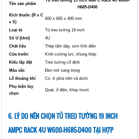
Tủ treo tường 19 inch AMPC Rack 4U W600-
Tên sản phẩm
H685-D400
Kích thước (R x C
600 x 685 x 400 mm
x S)
Loại tủ
Tủ treo tường 19 inch
Số U (Unit)
4U
Chất liệu
Thép tấm dày, sơn tĩnh điện
TỦ TREO TƯỜNG 19 INCH
Cửa trước
Kính cường lực, khung thép
AMPCRACK 6U W600-H820-D400
Kiểu lắp đặt
Treo tường cố định
Giá: Liên hệ
Màu sắc
Đen mờ sang trọng
Mã sản phẩm:
Lỗ thoáng khí
Có, ở phía trên và dưới
Phụ kiện tùy
Quạt, ổ điện, khay trượt
chọn
6. LÝ DO NÊN CHỌN TỦ TREO TƯỜNG 19 INCH
AMPC RACK 4U W600-H685-D400 TẠI HỢP