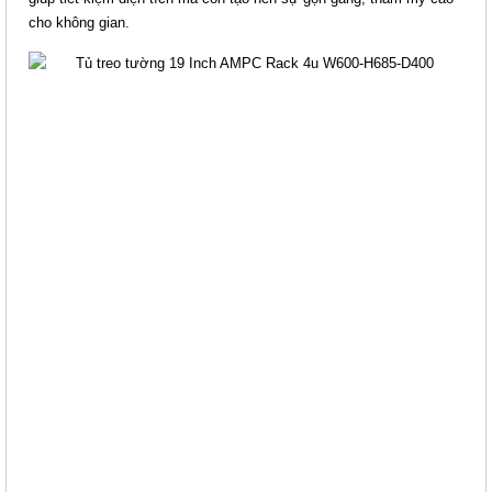
cho không gian.
TỦ TREO TƯỜNG 19 INCH
AMPCRACK 12U W600-H1165-
D450
Giá: Liên hệ
Mã sản phẩm: