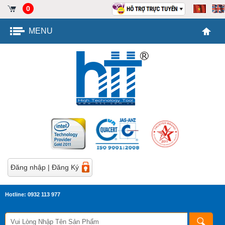
0
MENU
Đăng nhập
|
Đăng Ký
Hotline: 0932 113 977