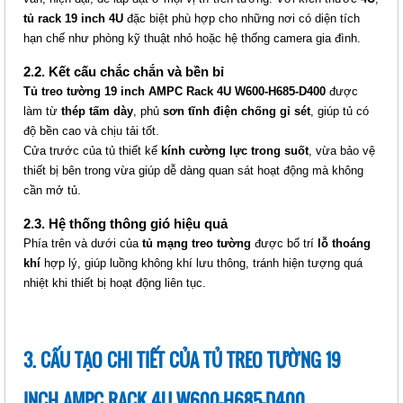
Mã sản phẩm:
tủ rack 19 inch 4U
đặc biệt phù hợp cho những nơi có diện tích
hạn chế như phòng kỹ thuật nhỏ hoặc hệ thống camera gia đình.
2.2. Kết cấu chắc chắn và bền bỉ
Tủ treo tường 19 inch AMPC Rack 4U W600-H685-D400
được
làm từ
thép tấm dày
, phủ
sơn tĩnh điện chống gỉ sét
, giúp tủ có
độ bền cao và chịu tải tốt.
Cửa trước của tủ thiết kế
kính cường lực trong suốt
, vừa bảo vệ
thiết bị bên trong vừa giúp dễ dàng quan sát hoạt động mà không
cần mở tủ.
2.3. Hệ thống thông gió hiệu quả
TỦ TREO TƯỜNG 19 INCH
Phía trên và dưới của
tủ mạng treo tường
được bố trí
lỗ thoáng
AMPCRACK 9U W600-H1075-D450
khí
hợp lý, giúp luồng không khí lưu thông, tránh hiện tượng quá
Giá: Liên hệ
nhiệt khi thiết bị hoạt động liên tục.
Mã sản phẩm:
3. CẤU TẠO CHI TIẾT CỦA TỦ TREO TƯỜNG 19
INCH AMPC RACK 4U W600-H685-D400