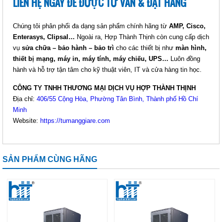
LIÊN HỆ NGAY ĐỂ ĐƯỢC TƯ VẤN & ĐẶT HÀNG
Chúng tôi phân phối đa dạng sản phẩm chính hãng từ
AMP, Cisco,
Enterasys, Clipsal…
Ngoài ra, Hợp Thành Thịnh còn cung cấp dịch
vụ
sửa chữa – bảo hành – bảo trì
cho các thiết bị như
màn hình,
thiết bị mạng, máy in, máy tính, máy chiếu, UPS…
Luôn đồng
hành và hỗ trợ tận tâm cho kỹ thuật viên, IT và cửa hàng tin học.
CÔNG TY TNHH THƯƠNG MẠI DỊCH VỤ HỢP THÀNH THỊNH
Địa chỉ:
406/55 Cộng Hòa, Phường Tân Bình, Thành phố Hồ Chí
Minh
Website:
https://tumanggiare.com
SẢN PHẨM CÙNG HÃNG