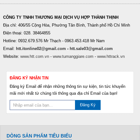
CÔNG TY TNHH THƯƠNG MẠI DỊCH VỤ HỢP THÀNH THỊNH
Địa chỉ: 406/55 Cộng Hòa, Phường Tân Bình, Thành phố Hồ Chí Minh
Điện thoại: 028. 38464855
Hotline: 0932.679.576 Mr Thạch - 0963.453.418 Mr Nam
Email:
htt.itonline02@gmail.com
-
htt.sale03@gmail.com
Website:
www.htt.com.vn
-
www.tumanggiare.com
-
www.httrack.vn
ĐĂNG KÝ NHẬN TIN
Đăng ký Email để nhận những thông tin sự kiện, tin tức khuyến
mãi mới nhất từ chúng tôi thông qua địa chỉ Email của bạn!
Đăng Ký
DÒNG SẢN PHẨM TIÊU BIỂU