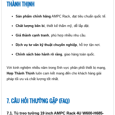
THÀNH THỊNH
TỦ TREO TƯỜNG 19 INCH AMPC
RACK 4U W600-H685-D600
Sản phẩm chính hãng
AMPC Rack, đạt tiêu chuẩn quốc tế.
Giá: Liên hệ
Mã sản phẩm:
Chất lượng bền bỉ
, thiết kế thẩm mỹ, dễ lắp đặt.
Giá thành cạnh tranh
, phù hợp nhiều nhu cầu.
Dịch vụ tư vấn kỹ thuật chuyên nghiệp
, hỗ trợ tận nơi.
Chính sách bảo hành rõ ràng
, giao hàng toàn quốc.
Với kinh nghiệm nhiều năm trong lĩnh vực phân phối thiết bị mạng,
Hợp Thành Thịnh
luôn cam kết mang đến cho khách hàng giải
pháp tối ưu và chất lượng tốt nhất.
TỦ TREO TƯỜNG 19 INCH AMPC
RACK 4U W600-H685-D450
Giá: Liên hệ
7. CÂU HỎI THƯỜNG GẶP (FAQ)
Mã sản phẩm:
7.1. Tủ treo tường 19 inch AMPC Rack 4U W600-H685-