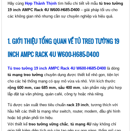
Hãy cùng
Hợp Thành Thịnh
tìm hiểu chi tiết về mẫu
tủ treo tường
19 inch AMPC Rack 4U W600-H685-D400
– giải pháp tối ưu cho
TỦ TREO TƯỜNG 19 INCH
các không gian nhỏ nhưng cần sự chuyên nghiệp và hiệu quả.
AMPCRACK 15U W600-H1360-
D400
Giá: Liên hệ
Mã sản phẩm:
1. GIỚI THIỆU TỔNG QUAN VỀ TỦ TREO TƯỜNG 19
INCH AMPC RACK 4U W600-H685-D400
Tủ treo tường 19 inch AMPC Rack 4U W600-H685-D400
là dòng
tủ mạng treo tường
chuyên dụng được thiết kế nhỏ gọn, tiện lợi
cho các hệ thống mạng có quy mô vừa và nhỏ. Với kích thước
rộng 600 mm, cao 685 mm, sâu 400 mm
, sản phẩm này phù hợp
lắp đặt tại văn phòng, quán café, công ty hoặc nhà riêng.
TỦ TREO TƯỜNG 19 INCH
Tủ được sản xuất theo tiêu chuẩn
rack 19 inch
, tương thích với
AMPCRACK 12U W600-H1165-
hầu hết các thiết bị mạng như switch, router, modem, đầu ghi hình
D600
hoặc bộ phân phối tín hiệu.
Giá: Liên hệ
Với thiết kế
treo tường vững chắc
,
tủ mạng 4U
này không chỉ
Mã sản phẩm:
giúp tiết kiệm diện tích mà còn tạo nên sự gọn gàng, thẩm mỹ cao