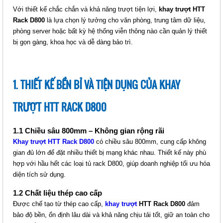
NẮP CHE 1U (HTT-NC1U)
Với thiết kế chắc chắn và khả năng trượt tiện lợi,
khay trượt HTT
Giá: Liên hệ
Rack D800
là lựa chọn lý tưởng cho văn phòng, trung tâm dữ liệu,
Mã sản phẩm: MT-HTT-NC1U
phòng server hoặc bất kỳ hệ thống viễn thông nào cần quản lý thiết
bị gọn gàng, khoa học và dễ dàng bảo trì.
1. THIẾT KẾ BỀN BỈ VÀ TIỆN DỤNG CỦA KHAY
TRƯỢT HTT RACK D800
1.1 Chiều sâu 800mm – Không gian rộng rãi
Khay trượt HTT Rack D800
có chiều sâu 800mm, cung cấp không
gian đủ lớn để đặt nhiều thiết bị mạng khác nhau. Thiết kế này phù
QUẠT TẢN NHIỆT TỦ RACK 12 X
hợp với hầu hết các loại tủ rack D800, giúp doanh nghiệp tối ưu hóa
12 CM (HTT-FAN12)
diện tích sử dụng.
Giá: 120,000 VNĐ
1.2 Chất liệu thép cao cấp
Mã sản phẩm: MT-HTT-FAN12
Được chế tạo từ thép cao cấp,
khay trượt
HTT Rack D800
đảm
bảo độ bền, ổn định lâu dài và khả năng chịu tải tốt, giữ an toàn cho