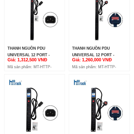
Mã sản phẩm: MT-HTT-FT1000
THANH NGUỒN PDU
THANH NGUỒN PDU
UNIVERSAL 12 PORT -
UNIVERSAL 12 PORT -
Giá: 1,312,500 VNĐ
Giá: 1,260,000 VNĐ
PHÍCH CẮM C14 (HTTP-
PHÍCH CẮM UK 3 CHẤU
Mã sản phẩm: MT-HTTP-
Mã sản phẩm: MT-HTTP-
PDU12PC14)
(HTTP-PDU12PUK)
KHAY CỐ ĐỊNH HTT RACK D800
PDU12PC14
PDU12PUK
(HTT-FT800)
Giá: 300,000 VNĐ
Mã sản phẩm: MT-HTT-FT800