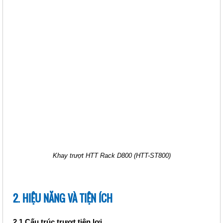
THANH NGUỒN PDU C13 6 PORT
- PHÍCH CẮM C14 (HTT-
PDUC136PC14)
Giá: 620,000 VNĐ
Mã sản phẩm: MT-HTT-
PDUC136PC14
Khay trượt HTT Rack D800 (HTT-ST800)
THANH NGUỒN PDU CHUẨN C13
6 PORT - PHÍCH CẮM 2 CHẤU
2. HIỆU NĂNG VÀ TIỆN ÍCH
(HTT-PDUC136P2C)
Giá: 620,000 VNĐ
2.1 Cấu trúc trượt tiện lợi