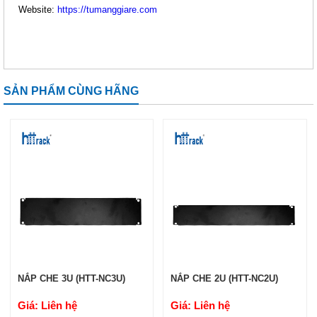
Website:
https://tumanggiare.com
SẢN PHẨM CÙNG HÃNG
KHAY TRƯỢT HTT RACK PRO
D1000 (HTTP-FT1000)
Giá: 609,000 VNĐ
Mã sản phẩm: MT-HTTP-FT1000
NẮP CHE 3U (HTT-NC3U)
NẮP CHE 2U (HTT-NC2U)
Giá: Liên hệ
Giá: Liên hệ