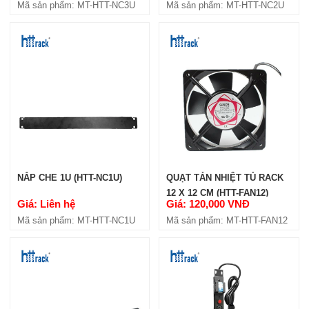
Mã sản phẩm: MT-HTT-NC3U
Mã sản phẩm: MT-HTT-NC2U
KHAY TRƯỢT HTT RACK PRO
D800 (HTTP-ST800)
Giá: 546,000 VNĐ
Mã sản phẩm: MT-HTTP-ST800
NẮP CHE 1U (HTT-NC1U)
QUẠT TẢN NHIỆT TỦ RACK
12 X 12 CM (HTT-FAN12)
Giá: Liên hệ
Giá: 120,000 VNĐ
Mã sản phẩm: MT-HTT-NC1U
Mã sản phẩm: MT-HTT-FAN12
KHAY TRƯỢT HTT RACK PRO
D600 (HTTP-ST600)
Giá: 472,500 VNĐ
Mã sản phẩm: MT-HTTP-ST600