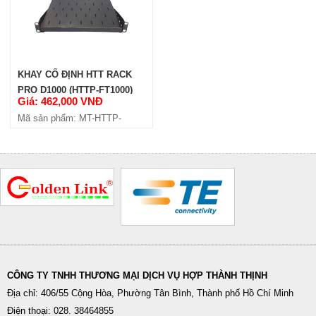
KHAY CỐ ĐỊNH HTT RACK
PRO D1000 (HTTP-FT1000)
Giá: 462,000 VNĐ
Mã sản phẩm: MT-HTTP-
FT1000
CÔNG TY TNHH THƯƠNG MẠI DỊCH VỤ HỢP THÀNH THỊNH
Địa chỉ: 406/55 Cộng Hòa, Phường Tân Bình, Thành phố Hồ Chí Minh
Điện thoại: 028. 38464855