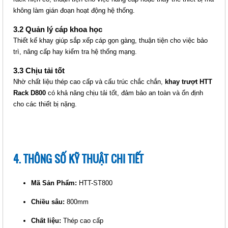
không làm gián đoạn hoạt động hệ thống.
3.2 Quản lý cáp khoa học
Thiết kế khay giúp sắp xếp cáp gọn gàng, thuận tiện cho việc bảo
THANH NGUỒN PDU UNIVERSAL
trì, nâng cấp hay kiểm tra hệ thống mạng.
24 PORT - PHÍCH CẮM CÔNG
NGHIỆP (HTTP-PDU24PCN)
3.3 Chịu tải tốt
Giá: 2,205,000 VNĐ
Nhờ chất liệu thép cao cấp và cấu trúc chắc chắn,
khay trượt HTT
Mã sản phẩm: MT-HTTP-
Rack D800
có khả năng chịu tải tốt, đảm bảo an toàn và ổn định
cho các thiết bị nặng.
PDU24PCN
4. THÔNG SỐ KỸ THUẬT CHI TIẾT
Mã Sản Phẩm:
HTT-ST800
Chiều sâu:
THANH NGUỒN PDU UNIVERSAL
800mm
12 PORT - PHÍCH CẮM CÔNG
Chất liệu:
Thép cao cấp
NGHIỆP (HTTP-PDU12PCN)