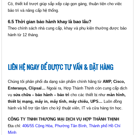
6 PORT - PHÍCH CẮM C14 (HTTP-
Có, thiết kế trượt giúp sắp xếp cáp gọn gàng, thuận tiện cho việc
PDU6PC14)
bảo trì và nâng cấp hệ thống.
Giá: 682,500 VNĐ
6.5 Thời gian bảo hành khay là bao lâu?
Mã sản phẩm: MT-HTTP-
Theo chính sách nhà cung cấp, khay và phụ kiện thường được bảo
PDU6PC14
hành từ 12 tháng.
LIÊN HỆ NGAY ĐỂ ĐƯỢC TƯ VẤN & ĐẶT HÀNG
Chúng tôi phân phối đa dạng sản phẩm chính hãng từ
AMP, Cisco,
Enterasys, Clipsal…
Ngoài ra, Hợp Thành Thịnh còn cung cấp dịch
THANH NGUỒN PDU UNIVERSAL
vụ
sửa chữa – bảo hành – bảo trì
cho các thiết bị như
màn hình,
6 PORT - PHÍCH CẮM UK 3 CHẤU
thiết bị mạng, máy in, máy tính, máy chiếu, UPS…
Luôn đồng
(HTTP-PDU6PUK)
hành và hỗ trợ tận tâm cho kỹ thuật viên, IT và cửa hàng tin học.
Giá: 630,000 VNĐ
CÔNG TY TNHH THƯƠNG MẠI DỊCH VỤ HỢP THÀNH THỊNH
Mã sản phẩm: MT-HTTP-PDU6PUK
Địa chỉ:
406/55 Cộng Hòa, Phường Tân Bình, Thành phố Hồ Chí
Minh