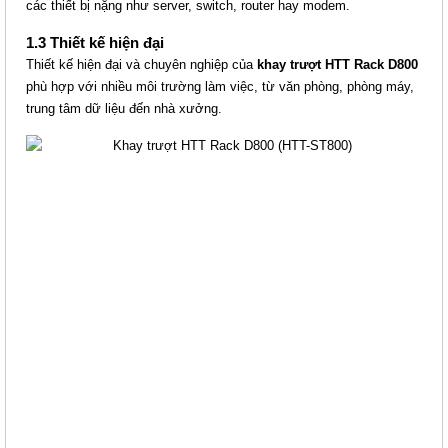
các thiết bị nặng như server, switch, router hay modem.
1.3 Thiết kế hiện đại
Thiết kế hiện đại và chuyên nghiệp của
khay trượt HTT Rack D800
phù hợp với nhiều môi trường làm việc, từ văn phòng, phòng máy,
trung tâm dữ liệu đến nhà xưởng.
THANH QUẢN LÝ CÁP NGANG 1U
(HTT-QLC1U)
Giá: 231,000 VNĐ
Mã sản phẩm: MT-HTT-QLC1U