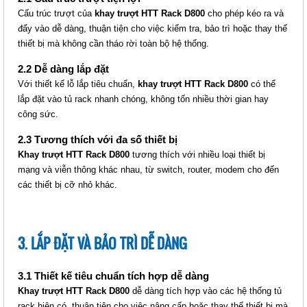
Mã sản phẩm: MT-HTT-
Cấu trúc trượt của
khay trượt HTT Rack D800
cho phép kéo ra và
PDUC136P2C
đẩy vào dễ dàng, thuận tiện cho việc kiểm tra, bảo trì hoặc thay thế
thiết bị mà không cần tháo rời toàn bộ hệ thống.
2.2 Dễ dàng lắp đặt
Với thiết kế lỗ lắp tiêu chuẩn,
khay trượt HTT Rack D800
có thể
lắp đặt vào tủ rack nhanh chóng, không tốn nhiều thời gian hay
công sức.
2.3 Tương thích với đa số thiết bị
THANH NGUỒN PDU UNIVERSAL
Khay trượt HTT Rack D800
tương thích với nhiều loại thiết bị
6 PORT - PHÍCH CẮM 2 CHẤU
mạng và viễn thông khác nhau, từ switch, router, modem cho đến
(HTT-PDU6P2C)
các thiết bị cỡ nhỏ khác.
Giá: 600,000 VNĐ
Mã sản phẩm: MT-HTT-PDU6P2C
3. LẮP ĐẶT VÀ BẢO TRÌ DỄ DÀNG
3.1 Thiết kế tiêu chuẩn tích hợp dễ dàng
Khay trượt HTT Rack D800
dễ dàng tích hợp vào các hệ thống tủ
rack hiện có, thuận tiện cho việc nâng cấp hoặc thay thế thiết bị mà