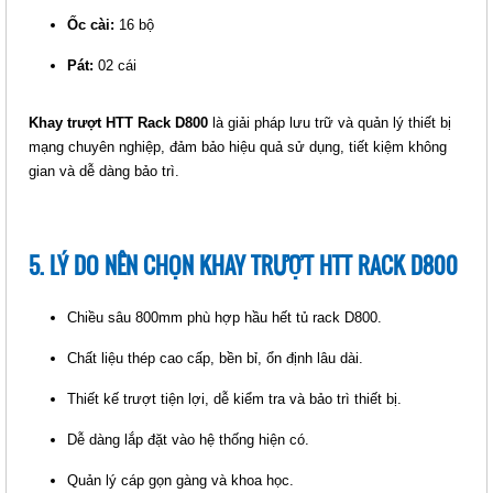
Giá: 1,417,500 VNĐ
Ốc cài:
16 bộ
Mã sản phẩm: MT-HTTP-
Pát:
02 cái
PDU12PCN
Khay trượt HTT Rack D800
là giải pháp lưu trữ và quản lý thiết bị
mạng chuyên nghiệp, đảm bảo hiệu quả sử dụng, tiết kiệm không
gian và dễ dàng bảo trì.
5. LÝ DO NÊN CHỌN KHAY TRƯỢT HTT RACK D800
THANH NGUỒN PDU UNIVERSAL
12 PORT - PHÍCH CẮM C14
Chiều sâu 800mm phù hợp hầu hết tủ rack D800.
(HTTP-PDU12PC14)
Chất liệu thép cao cấp, bền bỉ, ổn định lâu dài.
Giá: 1,312,500 VNĐ
Mã sản phẩm: MT-HTTP-
Thiết kế trượt tiện lợi, dễ kiểm tra và bảo trì thiết bị.
PDU12PC14
Dễ dàng lắp đặt vào hệ thống hiện có.
Quản lý cáp gọn gàng và khoa học.