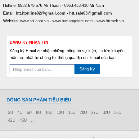
Hotline: 0932.679.576 Mr Thạch - 0963.453.418 Mr Nam
Email:
htt.itonline02@gmail.com
-
htt.sale03@gmail.com
Website:
www.htt.com.vn
-
www.tumanggiare.com
-
www.httrack.vn
ĐĂNG KÝ NHẬN TIN
Đăng ký Email để nhận những thông tin sự kiện, tin tức khuyến
mãi mới nhất từ chúng tôi thông qua địa chỉ Email của bạn!
Đăng Ký
DÒNG SẢN PHẨM TIÊU BIỂU
2U
4U
6U
9U
10U
12U
15U
20U
27U
32U
36U
42U
45U
...