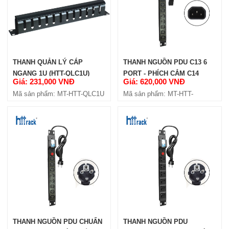
THANH QUẢN LÝ CÁP
THANH NGUỒN PDU C13 6
NGANG 1U (HTT-QLC1U)
PORT - PHÍCH CẮM C14
Giá: 231,000 VNĐ
Giá: 620,000 VNĐ
(HTT-PDUC136PC14)
Mã sản phẩm: MT-HTT-QLC1U
Mã sản phẩm: MT-HTT-
KHAY TRƯỢT HTT RACK D1000
PDUC136PC14
(HTTP-ST1000)
Giá: 450,000 VNĐ
Mã sản phẩm: MT-HTTP-ST1000
THANH NGUỒN PDU CHUẨN
THANH NGUỒN PDU