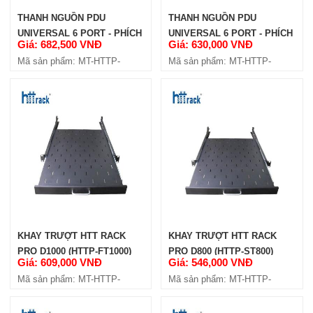
THANH NGUỒN PDU
THANH NGUỒN PDU
UNIVERSAL 6 PORT - PHÍCH
UNIVERSAL 6 PORT - PHÍCH
Giá: 682,500 VNĐ
Giá: 630,000 VNĐ
CẮM C14 (HTTP-PDU6PC14)
CẮM UK 3 CHẤU (HTTP-
Mã sản phẩm: MT-HTTP-
Mã sản phẩm: MT-HTTP-
PDU6PUK)
KHAY CỐ ĐINH HTT RACK D600
PDU6PC14
PDU6PUK
(HTT-FT600)
Giá: 250,000 VNĐ
Mã sản phẩm: MT-HTT-FT600
KHAY TRƯỢT HTT RACK
KHAY TRƯỢT HTT RACK
PRO D1000 (HTTP-FT1000)
PRO D800 (HTTP-ST800)
Giá: 609,000 VNĐ
Giá: 546,000 VNĐ
Mã sản phẩm: MT-HTTP-
Mã sản phẩm: MT-HTTP-
KHAY CỐ ĐINH HTT RACK D500
FT1000
ST800
(HTT-FT500)