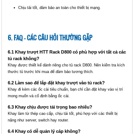
Chịu tải tốt, đảm bảo an toàn cho thiết bị mạng.
6. FAQ – CÁC CÂU HỎI THƯỜNG GẶP
THANH NGUỒN PDU UNIVERSAL
12 PORT - PHÍCH CẮM UK 3
CHẤU (HTTP-PDU12PUK)
6.1 Khay trượt HTT Rack D800 có phù hợp với tất cả các
tủ rack không?
Giá: 1,260,000 VNĐ
Khay được thiết kế dành riêng cho tủ rack D800. Nên kiểm tra kích
Mã sản phẩm: MT-HTTP-
thước tủ trước khi mua để đảm bảo tương thích.
PDU12PUK
6.2 Làm sao để lắp đặt khay trượt vào tủ rack?
Khay đi kèm các ốc cài tiêu chuẩn, bạn chỉ cần đặt khay vào vị trí
mong muốn và cố định bằng ốc cài.
6.3 Khay chịu được tải trọng bao nhiêu?
Khay làm từ thép cao cấp, chịu tải tốt, phù hợp với các thiết bị
nặng như server, switch hay router.
THANH NGUỒN PDU UNIVERSAL
6.4 Khay có dễ quản lý cáp không?