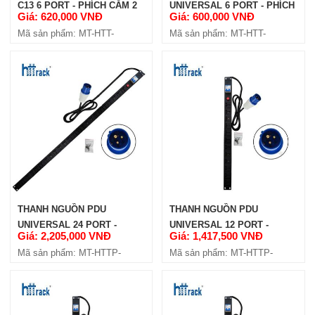
C13 6 PORT - PHÍCH CẮM 2
UNIVERSAL 6 PORT - PHÍCH
Giá: 620,000 VNĐ
Giá: 600,000 VNĐ
CHẤU (HTT-PDUC136P2C)
CẮM 2 CHẤU (HTT-PDU6P2C)
Mã sản phẩm: MT-HTT-
Mã sản phẩm: MT-HTT-
KHAY TRƯỢT HTT RACK D600
PDUC136P2C
PDU6P2C
(HTT-ST600)
Giá: 350,000 VNĐ
Mã sản phẩm: MT-HTT-ST600
THANH NGUỒN PDU
THANH NGUỒN PDU
UNIVERSAL 24 PORT -
UNIVERSAL 12 PORT -
Giá: 2,205,000 VNĐ
Giá: 1,417,500 VNĐ
PHÍCH CẮM CÔNG NGHIỆP
PHÍCH CẮM CÔNG NGHIỆP
Mã sản phẩm: MT-HTTP-
Mã sản phẩm: MT-HTTP-
(HTTP-PDU24PCN)
(HTTP-PDU12PCN)
KHAY CỐ ĐỊNH HTT RACK D1000
PDU24PCN
PDU12PCN
(HTT-FT1000)
Giá: 350,000 VNĐ