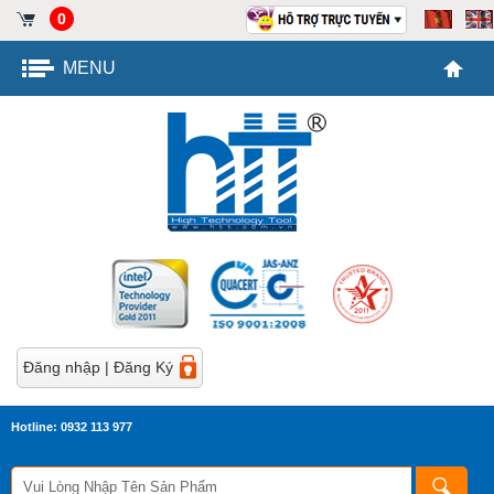
0
MENU
Đăng nhập
|
Đăng Ký
Hotline: 0932 113 977