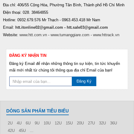
Địa chỉ: 406/55 Cộng Hòa, Phường Tân Bình, Thành phố Hồ Chí Minh
Điện thoại: 028. 38464855
Hotline: 0932.679.576 Mr Thạch - 0963.453.418 Mr Nam
Email:
htt.itonline02@gmail.com
-
htt.sale03@gmail.com
Website:
www.htt.com.vn
-
www.tumanggiare.com
-
www.httrack.vn
ĐĂNG KÝ NHẬN TIN
Đăng ký Email để nhận những thông tin sự kiện, tin tức khuyến
mãi mới nhất từ chúng tôi thông qua địa chỉ Email của bạn!
Đăng Ký
DÒNG SẢN PHẨM TIÊU BIỂU
2U
4U
6U
9U
10U
12U
15U
20U
27U
32U
36U
42U
45U
...