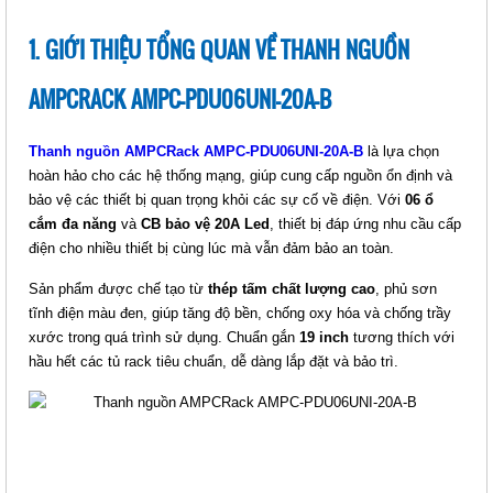
THANH NGUỒN AMPCRACK
AMPC-PDU06SKO-16A-B
1. GIỚI THIỆU TỔNG QUAN VỀ THANH NGUỒN
Giá: Liên hệ
Mã sản phẩm: MT-AMPC-
AMPCRACK AMPC-PDU06UNI-20A-B
PDU06SKO-16A-B
Thanh nguồn AMPCRack AMPC-PDU06UNI-20A-B
là lựa chọn
hoàn hảo cho các hệ thống mạng, giúp cung cấp nguồn ổn định và
bảo vệ các thiết bị quan trọng khỏi các sự cố về điện. Với
06 ổ
cắm đa năng
và
CB bảo vệ 20A Led
, thiết bị đáp ứng nhu cầu cấp
điện cho nhiều thiết bị cùng lúc mà vẫn đảm bảo an toàn.
Sản phẩm được chế tạo từ
thép tấm chất lượng cao
, phủ sơn
tĩnh điện màu đen, giúp tăng độ bền, chống oxy hóa và chống trầy
xước trong quá trình sử dụng. Chuẩn gắn
19 inch
tương thích với
THANH NGUỒN AMPCRACK
hầu hết các tủ rack tiêu chuẩn, dễ dàng lắp đặt và bảo trì.
AMPC-PDU06SKO-20A-B
Giá: Liên hệ
Mã sản phẩm: MT-AMPC-
PDU06SKO-20A-B