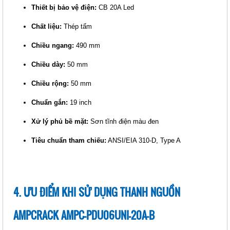
Thiết bị bảo vệ điện:
CB 20A Led
Chất liệu:
Thép tấm
THANH NGUỒN AMPCRACK
Chiều ngang:
490 mm
AMPC-PDU06UNI-15A-B
Chiều dày:
50 mm
Giá: Liên hệ
Mã sản phẩm: MT-AMPC-
Chiều rộng:
50 mm
PDU06UNI-15A-B
Chuẩn gắn:
19 inch
Xử lý phủ bề mặt:
Sơn tĩnh điện màu đen
Tiêu chuẩn tham chiếu:
ANSI/EIA 310-D, Type A
4. ƯU ĐIỂM KHI SỬ DỤNG THANH NGUỒN
KHAY CỐ ĐỊNH AMPCRACK
AMPCRACK AMPC-PDU06UNI-20A-B
(AMPC-F1100-B)
Giá: Liên hệ