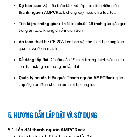
Độ bền cao:
Vật liệu thép tấm và lớp sơn tĩnh điện giúp
Mã sản phẩm: MT-AMPC-F1100-B
thanh nguồn AMPCRack
chống oxy hóa, chịu lực tốt.
Tiết kiệm không gian:
Thiết kế chuẩn
19 inch
giúp gắn gọn
trong tủ rack, không chiếm diện tích.
An toàn thiết bị:
CB 20A Led bảo vệ các thiết bị mạng khỏi
quá tải và đoản mạch.
Dễ dàng lắp đặt:
Chuẩn gắn 19 inch tương thích với nhiều
loại tủ rack, giảm thời gian lắp đặt.
Quản lý nguồn hiệu quả:
Thanh nguồn AMPCRack
giúp
cấp điện ổn định cho nhiều thiết bị cùng lúc.
5. HƯỚNG DẪN LẮP ĐẶT VÀ SỬ DỤNG
5.1 Lắp đặt thanh nguồn AMPCRack
Kiểm tra tủ rack 19 inch trước khi lắp đặt.