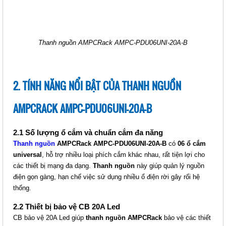
THANH NGUỒN AMPCRACK
AMPC-PDU06UNI-32A-B
Thanh nguồn AMPCRack AMPC-PDU06UNI-20A-B
Giá: Liên hệ
Mã sản phẩm: MT-AMPC-
PDU06UNI-32A-B
2. TÍNH NĂNG NỔI BẬT CỦA THANH NGUỒN
AMPCRACK AMPC-PDU06UNI-20A-B
2.1 Số lượng ổ cắm và chuẩn cắm đa năng
Thanh nguồn
AMPCRack AMPC-PDU06UNI-20A-B
có
06 ổ cắm
universal
, hỗ trợ nhiều loại phích cắm khác nhau, rất tiện lợi cho
các thiết bị mạng đa dạng.
Thanh nguồn
này giúp quản lý nguồn
điện gọn gàng, hạn chế việc sử dụng nhiều ổ điện rời gây rối hệ
THANH NGUỒN AMPCRACK
thống.
AMPC-PDU06UNI-16A-B
Giá: Liên hệ
2.2 Thiết bị bảo vệ CB 20A Led
Mã sản phẩm: MT-AMPC-
CB bảo vệ 20A Led giúp
thanh nguồn AMPCRack
bảo vệ các thiết