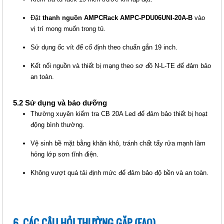
Đặt
thanh nguồn AMPCRack AMPC-PDU06UNI-20A-B
vào
vị trí mong muốn trong tủ.
Sử dụng ốc vít để cố định theo chuẩn gắn 19 inch.
Kết nối nguồn và thiết bị mạng theo sơ đồ N-L-TE để đảm bảo
an toàn.
5.2 Sử dụng và bảo dưỡng
Thường xuyên kiểm tra CB 20A Led để đảm bảo thiết bị hoạt
động bình thường.
Vệ sinh bề mặt bằng khăn khô, tránh chất tẩy rửa mạnh làm
hỏng lớp sơn tĩnh điện.
Không vượt quá tải định mức để đảm bảo độ bền và an toàn.
6. CÁC CÂU HỎI THƯỜNG GẶP (FAQ)