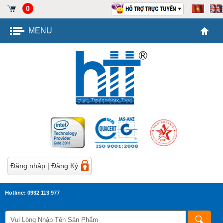
0
MENU
Đăng nhập
|
Đăng Ký
Hotline: 0932 113 977