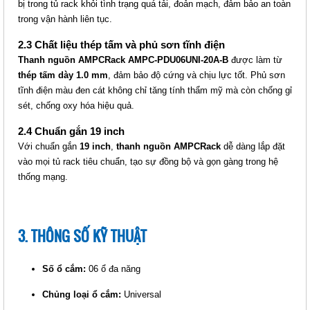
bị trong tủ rack khỏi tình trạng quá tải, đoản mạch, đảm bảo an toàn
PDU06UNI-16A-B
trong vận hành liên tục.
2.3 Chất liệu thép tấm và phủ sơn tĩnh điện
Thanh nguồn AMPCRack AMPC-PDU06UNI-20A-B
được làm từ
thép tấm dày 1.0 mm
, đảm bảo độ cứng và chịu lực tốt. Phủ sơn
tĩnh điện màu đen cát không chỉ tăng tính thẩm mỹ mà còn chống gỉ
sét, chống oxy hóa hiệu quả.
2.4 Chuẩn gắn 19 inch
Với chuẩn gắn
19 inch
,
thanh nguồn AMPCRack
dễ dàng lắp đặt
THANH NGUỒN AMPCRACK
vào mọi tủ rack tiêu chuẩn, tạo sự đồng bộ và gọn gàng trong hệ
AMPC-PDU06UNI-30A-B
thống mạng.
Giá: Liên hệ
Mã sản phẩm: MT-AMPC-
PDU06UNI-30A-B
3. THÔNG SỐ KỸ THUẬT
Số ổ cắm:
06 ổ đa năng
Chủng loại ổ cắm:
Universal