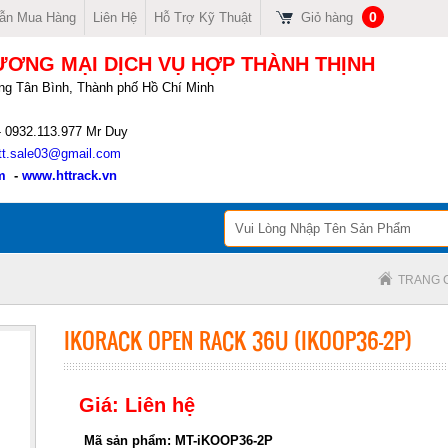
0
ẫn Mua Hàng
Liên Hệ
Hỗ Trợ Kỹ Thuật
Giỏ hàng
ƯƠNG MẠI DỊCH VỤ HỢP THÀNH THỊNH
ng Tân Bình, Thành phố Hồ Chí Minh
- 0932.113.977 Mr Duy
tt.sale03@gmail.com
m
-
www.httrack.vn
TRANG 
IKORACK OPEN RACK 36U (IKOOP36-2P)
Giá: Liên hệ
Mã sản phẩm: MT-iKOOP36-2P