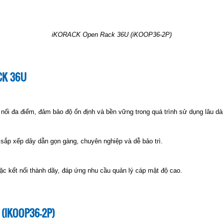
iKORACK Open Rack 36U (iKOOP36-2P)
CK 36U
nối đa điểm, đảm bảo độ ổn định và bền vững trong quá trình sử dụng lâu dà
c sắp xếp dây dẫn gọn gàng, chuyên nghiệp và dễ bảo trì.
c kết nối thành dãy, đáp ứng nhu cầu quản lý cáp mật độ cao.
(IKOOP36-2P)