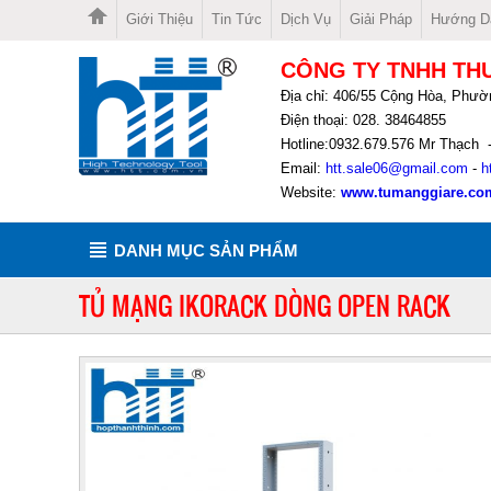
Giới Thiệu
Tin Tức
Dịch Vụ
Giải Pháp
Hướng D
CÔNG TY TNHH TH
Địa chỉ: 406/55 Cộng Hòa, Phườ
Điện thoại: 028. 38464855
Hotline:0932.679.576 Mr Thạch 
Email:
htt.sale06@gmail.com
-
h
Website:
www.tumanggiare.co
DANH MỤC SẢN PHẨM
TỦ MẠNG IKORACK DÒNG OPEN RACK