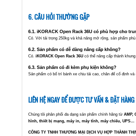
6. CÂU HỎI THƯỜNG GẶP
6.1. iKORACK Open Rack 36U có phù hợp cho trun
Có. Với tải trọng 250kg và khả năng mở rộng, sản phẩm phù 
6.2. Sản phẩm có dễ dàng nâng cấp không?
Có.
iKORACK Open Rack 36U
có thể nâng cấp thành khung 4
6.3. Sản phẩm có đi kèm phụ kiện không?
Sản phẩm có bố trí bánh xe chịu tải cao, chân đế cố định và
LIÊN HỆ NGAY ĐỂ ĐƯỢC TƯ VẤN & ĐẶT HÀNG
Chúng tôi phân phối đa dạng sản phẩm chính hãng từ
AMP, C
hình, thiết bị mạng, máy in, máy tính, máy chiếu, UPS…
CÔNG TY TNHH THƯƠNG MẠI DỊCH VỤ HỢP THÀNH THỊ