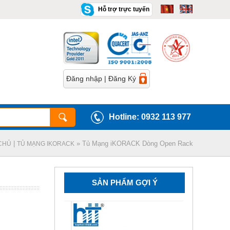
Hỗ trợ trực tuyến
Đăng nhập
|
Đăng Ký
Hotline: 0932 113 977
|
» Tủ Mạng iKORACK Dòng Open Rack
CHỦ
TỦ MẠNG IKORACK
SẢN PHẨM GỢI Ý