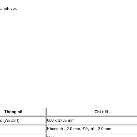
u lĩnh vực:
Thông số
Chi tiết
ớc (WxDxH)
600 x 1735 mm
Khung tủ - 2.0 mm, Đáy tủ - 2.0 mm