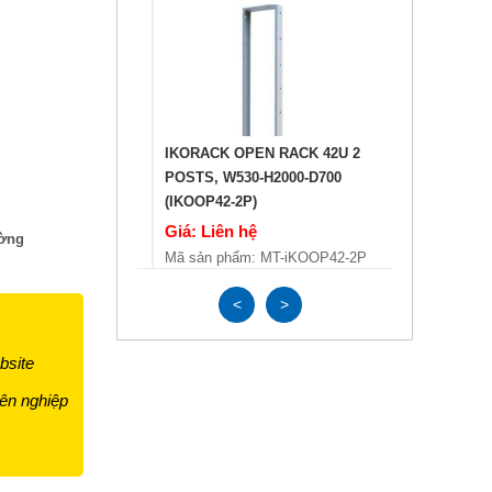
IKORACK OPEN RACK 42U 2
IKORACK OP
POSTS, W530-H2000-D700
POSTS, W53
(IKOOP42-2P)
(IKOOP42-4P
Giá: Liên hệ
Giá: Liên h
ường
Mã sản phẩm: MT-iKOOP42-2P
Mã sản phẩm
<
>
bsite
ên nghiệp