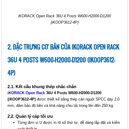
iKORACK Open Rack 36U 4 Posts W600-H2000-D1200
IKORACK OPEN RACK 27U 2
(iKOOP3612-4P)
POSTS, W530-H1335-D700
(IKOOP27-2P)
Giá: Liên hệ
2. ĐẶC TRƯNG CƠ BẢN CỦA IKORACK OPEN RACK
Mã sản phẩm: MT-iKOOP27-4P)
36U 4 POSTS W600-H2000-D1200 (IKOOP3612-
4P)
2.1. Kết cấu khung thép chắc chắn
iKORACK Open Rack
36U 4 Posts W600-H2000-D1200
(iKOOP3612-4P)
được thiết kế bằng thép cán nguội SPCC dày 2.0
mm, đảm bảo độ bền và khả năng chịu tải trọng lên đến 250 kg.
IKORACK OPEN RACK 27U 4
2.2. Quản lý cáp tối ưu
POSTS, W530-H1335-D700
Từng đơn vị U được in rõ số thứ tự, dễ dàng lắp đặt và kiểm
(IKOOP27-4P)
soát thiết bị.