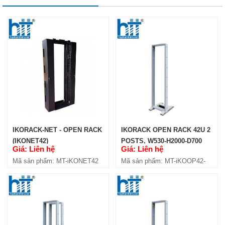
IKORACK OPEN RACK 36U 4
POSTS, W600-H2000-D1000
(IKOOP3610-4P)
Giá: Liên hệ
Mã sản phẩm: MT-iKOOP3610-4P
IKORACK-NET - OPEN RACK
IKORACK OPEN RACK 42U 2
(IKONET42)
POSTS, W530-H2000-D700
Giá: Liên hệ
Giá: Liên hệ
(IKOOP42-2P)
Mã sản phẩm: MT-iKONET42
Mã sản phẩm: MT-iKOOP42-
2P
IKORACK OPEN RACK 36U 4
POSTS W600-H2000-D1100
(IKOOP3611-4P)
Giá: Liên hệ