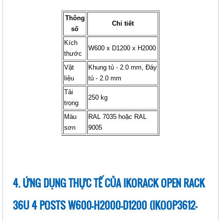
Thông
Chi tiết
số
Kích
W600 x D1200 x H2000
thước
IKORACK OPEN RACK 42U 4
Vật
POSTS, W600-H2000-D800
Khung tủ - 2.0 mm, Đáy
liệu
(IKOOP4208-4P)
tủ - 2.0 mm
Giá: Liên hệ
Tải
250 kg
trọng
Mã sản phẩm: MT-iKOOP4208-4P
Màu
RAL 7035 hoặc RAL
sơn
9005
4. ỨNG DỤNG THỰC TẾ CỦA IKORACK OPEN RACK
36U 4 POSTS W600-H2000-D1200 (IKOOP3612-
IKORACK OPEN RACK 42U 4