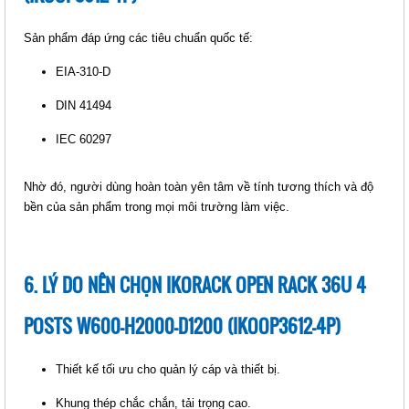
Sản phẩm đáp ứng các tiêu chuẩn quốc tế:
EIA-310-D
DIN 41494
IEC 60297
IKORACK OPEN RACK 42U 4
POSTS W600-H2000-D1200
(IKOOP4212-4P)
Nhờ đó, người dùng hoàn toàn yên tâm về tính tương thích và độ
Giá: Liên hệ
bền của sản phẩm trong mọi môi trường làm việc.
Mã sản phẩm: MT-iKOOP4212-4P
6. LÝ DO NÊN CHỌN IKORACK OPEN RACK 36U 4
POSTS W600-H2000-D1200 (IKOOP3612-4P)
Thiết kế tối ưu cho quản lý cáp và thiết bị.
Khung thép chắc chắn, tải trọng cao.