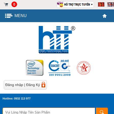
0
MENU
Đăng nhập
|
Đăng Ký
Hotline: 0932 113 977