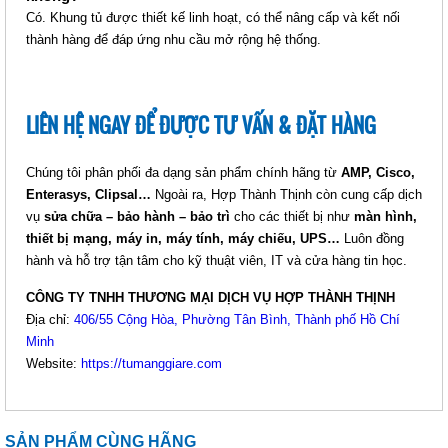
Có. Khung tủ được thiết kế linh hoạt, có thể nâng cấp và kết nối
thành hàng để đáp ứng nhu cầu mở rộng hệ thống.
LIÊN HỆ NGAY ĐỂ ĐƯỢC TƯ VẤN & ĐẶT HÀNG
Chúng tôi phân phối đa dạng sản phẩm chính hãng từ
AMP, Cisco,
Enterasys, Clipsal…
IKORACK OPEN RACK 36U 4
Ngoài ra, Hợp Thành Thịnh còn cung cấp dịch
vụ
sửa chữa – bảo hành – bảo trì
POSTS, W600-H200-D800
cho các thiết bị như
màn hình,
thiết bị mạng, máy in, máy tính, máy chiếu, UPS…
(IKOOP3608-4P)
Luôn đồng
hành và hỗ trợ tận tâm cho kỹ thuật viên, IT và cửa hàng tin học.
Giá: Liên hệ
Mã sản phẩm: MT-iKOOP3608-4P
CÔNG TY TNHH THƯƠNG MẠI DỊCH VỤ HỢP THÀNH THỊNH
Địa chỉ:
406/55 Cộng Hòa, Phường Tân Bình, Thành phố Hồ Chí
Minh
Website:
https://tumanggiare.com
SẢN PHẨM CÙNG HÃNG