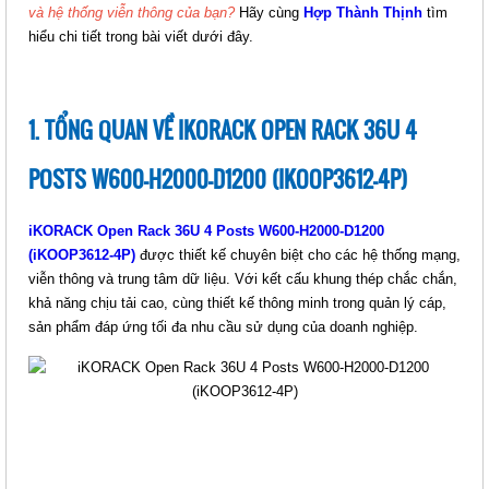
và hệ thống viễn thông của bạn?
Hãy cùng
Hợp Thành Thịnh
tìm
hiểu chi tiết trong bài viết dưới đây.
IKORACK OPEN RACK 42U 4
POSTS, W530-H2000-D700
(IKOOP42-4P)
Giá: Liên hệ
1. TỔNG QUAN VỀ IKORACK OPEN RACK 36U 4
Mã sản phẩm: MT-iKOOP42-4P
POSTS W600-H2000-D1200 (IKOOP3612-4P)
iKORACK Open Rack 36U 4 Posts W600-H2000-D1200
(iKOOP3612-4P)
được thiết kế chuyên biệt cho các hệ thống mạng,
viễn thông và trung tâm dữ liệu. Với kết cấu khung thép chắc chắn,
khả năng chịu tải cao, cùng thiết kế thông minh trong quản lý cáp,
sản phẩm đáp ứng tối đa nhu cầu sử dụng của doanh nghiệp.
IKORACK OPEN RACK 36U 2
POSTS, W530-H1735-D700
(IKOOP36-2P)
Giá: Liên hệ
Mã sản phẩm: MT-iKOOP36-2P