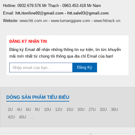
Hotline: 0932.679.576 Mr Thạch - 0963.453.418 Mr Nam
Email:
htt.itonline02@gmail.com
-
htt.sale03@gmail.com
Website:
www.htt.com.vn
-
www.tumanggiare.com
-
www.httrack.vn
ĐĂNG KÝ NHẬN TIN
Đăng ký Email để nhận những thông tin sự kiện, tin tức khuyến
mãi mới nhất từ chúng tôi thông qua địa chỉ Email của bạn!
Đăng Ký
DÒNG SẢN PHẨM TIÊU BIỂU
2U
4U
6U
9U
10U
12U
15U
20U
27U
32U
36U
42U
45U
...