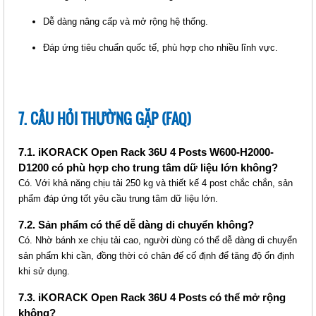
IKORACK OPEN RACK 42U
Dễ dàng nâng cấp và mở rộng hệ thống.
(IKOOP42-2P)
Giá: Liên hệ
Đáp ứng tiêu chuẩn quốc tế, phù hợp cho nhiều lĩnh vực.
Mã sản phẩm: MT-iKOOP42-2P
7. CÂU HỎI THƯỜNG GẶP (FAQ)
7.1. iKORACK Open Rack 36U 4 Posts W600-H2000-
D1200 có phù hợp cho trung tâm dữ liệu lớn không?
Có. Với khả năng chịu tải 250 kg và thiết kế 4 post chắc chắn, sản
phẩm đáp ứng tốt yêu cầu trung tâm dữ liệu lớn.
7.2. Sản phẩm có thể dễ dàng di chuyển không?
IKORACK OPEN RACK 36U 4
Có. Nhờ bánh xe chịu tải cao, người dùng có thể dễ dàng di chuyển
POSTS, W600-H2000-D600
sản phẩm khi cần, đồng thời có chân đế cố định để tăng độ ổn định
(IKOOP3606-4P)
khi sử dụng.
Giá: Liên hệ
7.3. iKORACK Open Rack 36U 4 Posts có thể mở rộng
Mã sản phẩm: MT-iKOOP3606-4P
không?