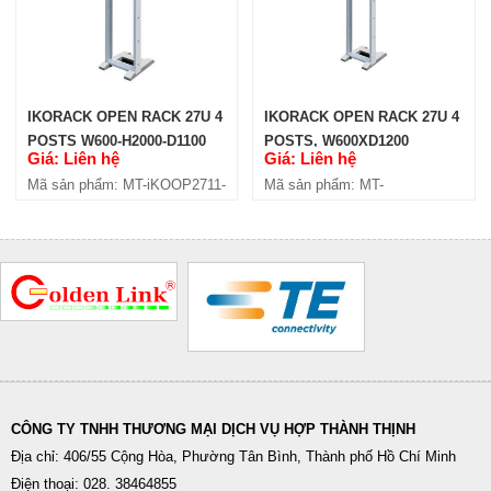
IKORACK OPEN RACK 27U 4
IKORACK OPEN RACK 27U 4
POSTS W600-H2000-D1100
POSTS, W600XD1200
Giá: Liên hệ
Giá: Liên hệ
(IKOOP2711-4P)
(IKOOP2712-4P)
Mã sản phẩm: MT-iKOOP2711-
Mã sản phẩm: MT-
4P
iKOOP2712-4P
CÔNG TY TNHH THƯƠNG MẠI DỊCH VỤ HỢP THÀNH THỊNH
Địa chỉ: 406/55 Cộng Hòa, Phường Tân Bình, Thành phố Hồ Chí Minh
Điện thoại: 028. 38464855