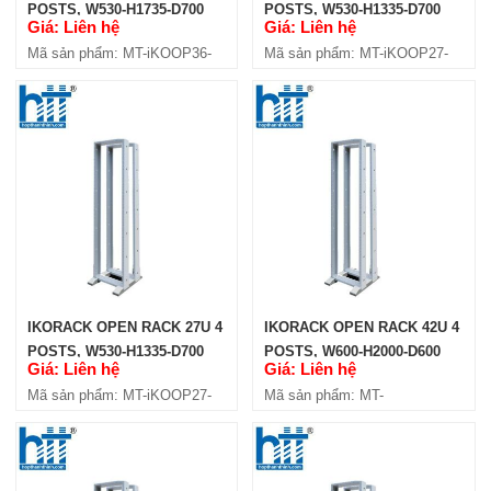
POSTS, W530-H1735-D700
POSTS, W530-H1335-D700
Giá: Liên hệ
Giá: Liên hệ
(IKOOP36-4P)
(IKOOP27-2P)
Mã sản phẩm: MT-iKOOP36-
Mã sản phẩm: MT-iKOOP27-
4P
4P)
IKORACK OPEN RACK 27U
(IKOOP27-2P)
Giá: Liên hệ
Mã sản phẩm: MT-iKOOP27-2P
IKORACK OPEN RACK 27U 4
IKORACK OPEN RACK 42U 4
POSTS, W530-H1335-D700
POSTS, W600-H2000-D600
Giá: Liên hệ
Giá: Liên hệ
(IKOOP27-4P)
(IKOOP4206-4P)
Mã sản phẩm: MT-iKOOP27-
Mã sản phẩm: MT-
4P
iKOOP4206-4P
IKORACK OPEN RACK 27U 4
POSTS W600-H2000-D600