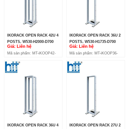
Mã sản phẩm: MT-iKOOP3611-4P
IKORACK OPEN RACK 42U 4
IKORACK OPEN RACK 36U 2
POSTS, W530-H2000-D700
POSTS, W530-H1735-D700
Giá: Liên hệ
Giá: Liên hệ
(IKOOP42-4P)
(IKOOP36-2P)
Mã sản phẩm: MT-iKOOP42-
Mã sản phẩm: MT-iKOOP36-
4P
2P
IKORACK OPEN RACK 36U
(IKOOP36-2P)
Giá: Liên hệ
Mã sản phẩm: MT-iKOOP36-2P
IKORACK OPEN RACK 36U 4
IKORACK OPEN RACK 27U 2