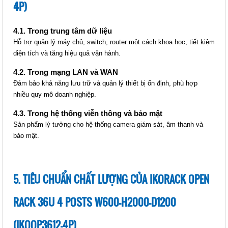
POSTS W600-H2000-D1000
4P)
(IKOOP4210-4P)
Giá: Liên hệ
4.1. Trong trung tâm dữ liệu
Mã sản phẩm: MT-iKOOP4210-4P
Hỗ trợ quản lý máy chủ, switch, router một cách khoa học, tiết kiệm
diện tích và tăng hiệu quả vận hành.
4.2. Trong mạng LAN và WAN
Đảm bảo khả năng lưu trữ và quản lý thiết bị ổn định, phù hợp
nhiều quy mô doanh nghiệp.
4.3. Trong hệ thống viễn thông và bảo mật
Sản phẩm lý tưởng cho hệ thống camera giám sát, âm thanh và
bảo mật.
IKORACK OPEN RACK 42U 4
POSTS W600-H200-D1100
(IKOOP4211-4P)
5. TIÊU CHUẨN CHẤT LƯỢNG CỦA IKORACK OPEN
Giá: Liên hệ
Mã sản phẩm: MT-iKOOP4211-4P
RACK 36U 4 POSTS W600-H2000-D1200
(IKOOP3612-4P)