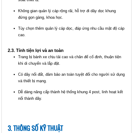
Giá: Liên hệ
Mã sản phẩm: MT-iKOOP27-4P
Không gian quản lý cáp rộng rãi, hỗ trợ đi dây dọc khung
đứng gọn gàng, khoa học.
Tùy chọn thêm quản lý cáp dọc, đáp ứng nhu cầu mật độ cáp
cao.
2.3. Tính tiện lợi và an toàn
Trang bị bánh xe chịu tải cao và chân đế cố định, thuận tiện
khi di chuyển và lắp đặt.
Có dây nối đất, đảm bảo an toàn tuyệt đối cho người sử dụng
IKORACK OPEN RACK 42U 4
và thiết bị mạng.
POSTS, W600-H2000-D600
(IKOOP4206-4P)
Dễ dàng nâng cấp thành hệ thống khung 4 post, linh hoạt kết
Giá: Liên hệ
nối thành dãy.
Mã sản phẩm: MT-iKOOP4206-4P
3. THÔNG SỐ KỸ THUẬT