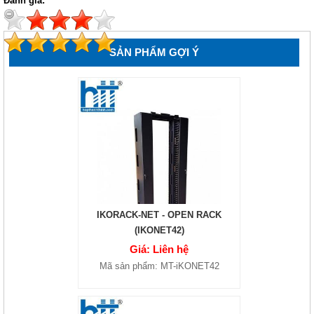
Đánh giá:
SẢN PHẨM GỢI Ý
IKORACK-NET - OPEN RACK
(IKONET42)
Giá: Liên hệ
Mã sản phẩm: MT-iKONET42