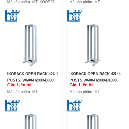
Mã sản phẩm: MT-iKOOP27-
Mã sản phẩm: MT-
4P
iKOOP4206-4P
IKORACK OPEN RACK 36U
(IKOOP36-2P)
Giá: Liên hệ
Mã sản phẩm: MT-iKOOP36-2P
IKORACK OPEN RACK 42U 4
IKORACK OPEN RACK 42U 4
POSTS, W600-H2000-D800
POSTS W600-H2000-D1000
Giá: Liên hệ
Giá: Liên hệ
(IKOOP4208-4P)
(IKOOP4210-4P)
Mã sản phẩm: MT-
Mã sản phẩm: MT-
iKOOP4208-4P
iKOOP4210-4P
IKORACK OPEN RACK 27U
(IKOOP27-2P)