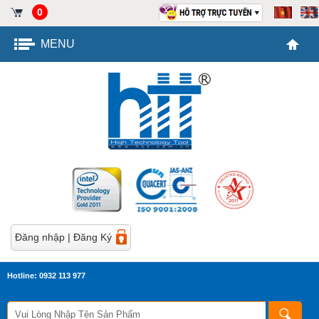
0
MENU
Đăng nhập
|
Đăng Ký
Hotline: 0932 113 977