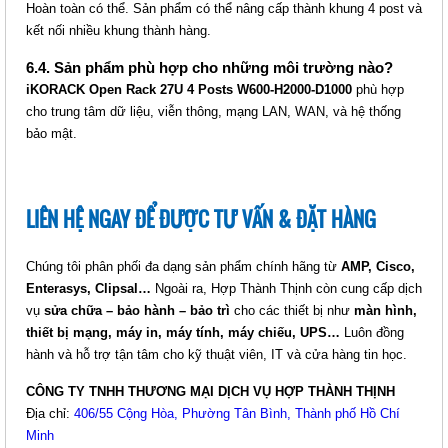
Hoàn toàn có thể. Sản phẩm có thể nâng cấp thành khung 4 post và
IKORACK OPEN RACK 42U
kết nối nhiều khung thành hàng.
(IKOOP42-2P)
6.4. Sản phẩm phù hợp cho những môi trường nào?
Giá: Liên hệ
iKORACK Open Rack 27U 4 Posts W600-H2000-D1000
phù hợp
Mã sản phẩm: MT-iKOOP42-2P
cho trung tâm dữ liệu, viễn thông, mạng LAN, WAN, và hệ thống
bảo mật.
LIÊN HỆ NGAY ĐỂ ĐƯỢC TƯ VẤN & ĐẶT HÀNG
Chúng tôi phân phối đa dạng sản phẩm chính hãng từ
AMP, Cisco,
Enterasys, Clipsal…
Ngoài ra, Hợp Thành Thịnh còn cung cấp dịch
vụ
sửa chữa – bảo hành – bảo trì
cho các thiết bị như
màn hình,
IKORACK OPEN RACK 36U 4
thiết bị mạng, máy in, máy tính, máy chiếu, UPS…
Luôn đồng
POSTS, W600-H2000-D600
hành và hỗ trợ tận tâm cho kỹ thuật viên, IT và cửa hàng tin học.
(IKOOP3606-4P)
CÔNG TY TNHH THƯƠNG MẠI DỊCH VỤ HỢP THÀNH THỊNH
Giá: Liên hệ
Địa chỉ:
406/55 Cộng Hòa, Phường Tân Bình, Thành phố Hồ Chí
Mã sản phẩm: MT-iKOOP3606-4P
Minh