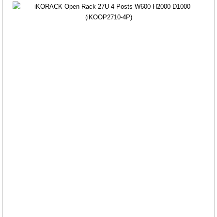
IKORACK OPEN RACK 36U 4
POSTS, W530-H1735-D700
(IKOOP36-4P)
Giá: Liên hệ
Mã sản phẩm: MT-iKOOP36-4P