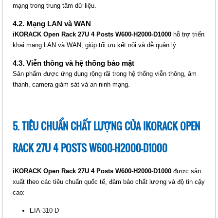
POSTS W600-H2000-D1000
mạng trong trung tâm dữ liệu.
(IKOOP4210-4P)
4.2. Mạng LAN và WAN
Giá: Liên hệ
iKORACK Open Rack 27U 4 Posts W600-H2000-D1000
hỗ trợ triển
Mã sản phẩm: MT-iKOOP4210-4P
khai mạng LAN và WAN, giúp tối ưu kết nối và dễ quản lý.
4.3. Viễn thông và hệ thống bảo mật
Sản phẩm được ứng dụng rộng rãi trong hệ thống viễn thông, âm
thanh, camera giám sát và an ninh mạng.
5. TIÊU CHUẨN CHẤT LƯỢNG CỦA IKORACK OPEN
IKORACK OPEN RACK 42U 4
RACK 27U 4 POSTS W600-H2000-D1000
POSTS W600-H200-D1100
(IKOOP4211-4P)
iKORACK Open Rack 27U 4 Posts W600-H2000-D1000
được sản
Giá: Liên hệ
xuất theo các tiêu chuẩn quốc tế, đảm bảo chất lượng và độ tin cậy
Mã sản phẩm: MT-iKOOP4211-4P
cao:
EIA-310-D