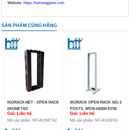
Website:
https://tumanggiare.com
SẢN PHẨM CÙNG HÃNG
IKORACK OPEN RACK 36U 4
POSTS, W600-H200-D800
(IKOOP3608-4P)
Giá: Liên hệ
Mã sản phẩm: MT-iKOOP3608-4P
IKORACK-NET - OPEN RACK
IKORACK OPEN RACK 42U 2
(IKONET42)
POSTS, W530-H2000-D700
Giá: Liên hệ
Giá: Liên hệ
(IKOOP42-2P)
Mã sản phẩm: MT-iKONET42
Mã sản phẩm: MT-iKOOP42-
2P