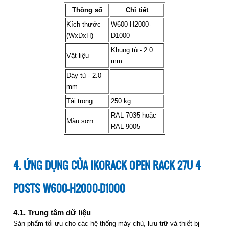
Thông số
Chỉ tiết
Kích thước
W600-H2000-
(WxDxH)
D1000
Khung tủ - 2.0
Vật liệu
IKORACK OPEN RACK 42U 4
mm
POSTS, W600-H2000-D800
Đáy tủ - 2.0
(IKOOP4208-4P)
mm
Giá: Liên hệ
Tải trọng
250 kg
Mã sản phẩm: MT-iKOOP4208-4P
RAL 7035 hoặc
Màu sơn
RAL 9005
4. ỨNG DỤNG CỦA IKORACK OPEN RACK 27U 4
POSTS W600-H2000-D1000
4.1. Trung tâm dữ liệu
IKORACK OPEN RACK 42U 4
Sản phẩm tối ưu cho các hệ thống máy chủ, lưu trữ và thiết bị