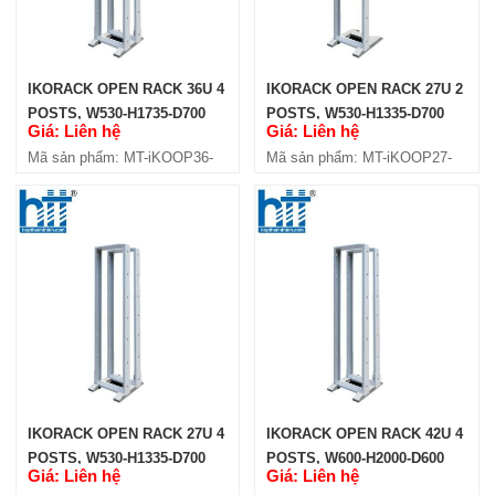
Mã sản phẩm: MT-iKOOP3611-4P
IKORACK OPEN RACK 36U 4
IKORACK OPEN RACK 27U 2
POSTS, W530-H1735-D700
POSTS, W530-H1335-D700
Giá: Liên hệ
Giá: Liên hệ
(IKOOP36-4P)
(IKOOP27-2P)
Mã sản phẩm: MT-iKOOP36-
Mã sản phẩm: MT-iKOOP27-
4P
4P)
IKORACK OPEN RACK 36U 4
POSTS W600-H2000-D1200
(IKOOP3612-4P)
Giá: Liên hệ
Mã sản phẩm: MT-iKOOP3612-4P
IKORACK OPEN RACK 27U 4
IKORACK OPEN RACK 42U 4
POSTS, W530-H1335-D700
POSTS, W600-H2000-D600
Giá: Liên hệ
Giá: Liên hệ
(IKOOP27-4P)
(IKOOP4206-4P)