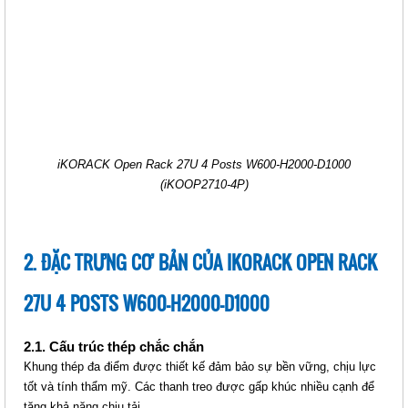
IKORACK OPEN RACK 27U 2
POSTS, W530-H1335-D700
(IKOOP27-2P)
Giá: Liên hệ
Mã sản phẩm: MT-iKOOP27-4P)
iKORACK Open Rack 27U 4 Posts W600-H2000-D1000
(iKOOP2710-4P)
2. ĐẶC TRƯNG CƠ BẢN CỦA IKORACK OPEN RACK
27U 4 POSTS W600-H2000-D1000
2.1. Cấu trúc thép chắc chắn
IKORACK OPEN RACK 27U 4
Khung thép đa điểm được thiết kế đảm bảo sự bền vững, chịu lực
POSTS, W530-H1335-D700
tốt và tính thẩm mỹ. Các thanh treo được gấp khúc nhiều cạnh để
(IKOOP27-4P)
tăng khả năng chịu tải.