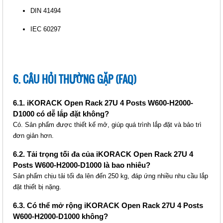
DIN 41494
IEC 60297
6. CÂU HỎI THƯỜNG GẶP (FAQ)
IKORACK OPEN RACK 42U 4
POSTS W600-H2000-D1200
(IKOOP4212-4P)
6.1. iKORACK Open Rack 27U 4 Posts W600-H2000-
Giá: Liên hệ
D1000 có dễ lắp đặt không?
Mã sản phẩm: MT-iKOOP4212-4P
Có. Sản phẩm được thiết kế mở, giúp quá trình lắp đặt và bảo trì
đơn giản hơn.
6.2. Tải trọng tối đa của iKORACK Open Rack 27U 4
Posts W600-H2000-D1000 là bao nhiêu?
Sản phẩm chịu tải tối đa lên đến 250 kg, đáp ứng nhiều nhu cầu lắp
đặt thiết bị nặng.
6.3. Có thể mở rộng iKORACK Open Rack 27U 4 Posts
W600-H2000-D1000 không?