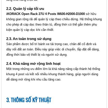
Giá: Liên hệ
Mã sản phẩm: MT-iKOOP27-4P
2.2. Quản lý cáp tối ưu
iKORACK Open Rack 27U 4 Posts W600-H2000-D1000
sở hữu
không gian rộng rãi để quản lý cáp theo chiều đứng. Hệ thống khung
cho phép đi cáp dọc theo thân tủ, đồng thời có thể gắn thêm phụ
kiện quản lý cáp dọc khi cần thiết.
2.3. An toàn trong sử dụng
Sản phẩm được bố trí bánh xe tải trọng cao, chân đế cố định và
dây nối đất an toàn. Điều này giúp việc di chuyển, lắp đặt dễ dàng,
đồng thời bảo vệ thiết bị và người sử dụng.
IKORACK OPEN RACK 42U 4
2.4. Khả năng mở rộng linh hoạt
POSTS, W600-H2000-D600
Một trong những ưu điểm lớn là khả năng nâng cấp thành hệ thống
(IKOOP4206-4P)
khung 4 post và kết nối nhiều khung thành hàng, giúp người dùng
Giá: Liên hệ
dễ dàng mở rộng khi nhu cầu tăng cao.
Mã sản phẩm: MT-iKOOP4206-4P
3. THÔNG SỐ KỸ THUẬT