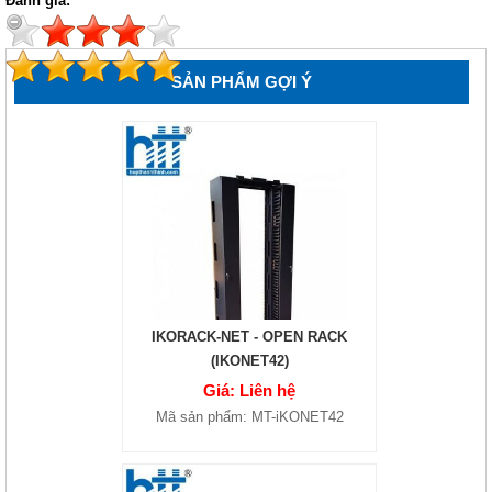
Đánh giá:
SẢN PHẨM GỢI Ý
IKORACK-NET - OPEN RACK
(IKONET42)
Giá: Liên hệ
Mã sản phẩm: MT-iKONET42