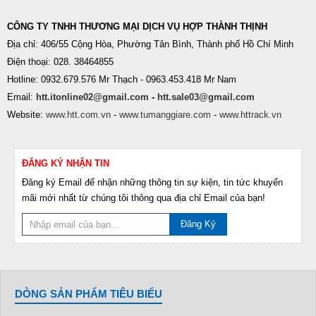
CÔNG TY TNHH THƯƠNG MẠI DỊCH VỤ HỢP THÀNH THỊNH
Địa chỉ: 406/55 Cộng Hòa, Phường Tân Bình, Thành phố Hồ Chí Minh
Điện thoại: 028. 38464855
Hotline: 0932.679.576 Mr Thạch - 0963.453.418 Mr Nam
Email:
htt.itonline02@gmail.com
-
htt.sale03@gmail.com
Website:
www.htt.com.vn
-
www.tumanggiare.com
-
www.httrack.vn
ĐĂNG KÝ NHẬN TIN
Đăng ký Email để nhận những thông tin sự kiện, tin tức khuyến
mãi mới nhất từ chúng tôi thông qua địa chỉ Email của bạn!
Đăng Ký
DÒNG SẢN PHẨM TIÊU BIỂU