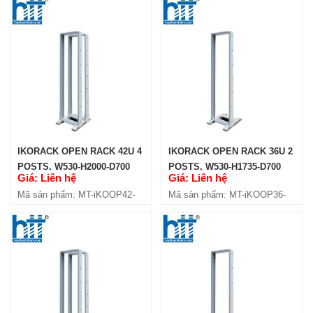
IKORACK OPEN RACK 36U 4
POSTS, W600-H2000-D1000
(IKOOP3610-4P)
Giá: Liên hệ
Mã sản phẩm: MT-iKOOP3610-4P
IKORACK OPEN RACK 42U 4
IKORACK OPEN RACK 36U 2
POSTS, W530-H2000-D700
POSTS, W530-H1735-D700
Giá: Liên hệ
Giá: Liên hệ
(IKOOP42-4P)
(IKOOP36-2P)
Mã sản phẩm: MT-iKOOP42-
Mã sản phẩm: MT-iKOOP36-
4P
2P
IKORACK OPEN RACK 36U 4
POSTS W600-H2000-D1100
(IKOOP3611-4P)
Giá: Liên hệ