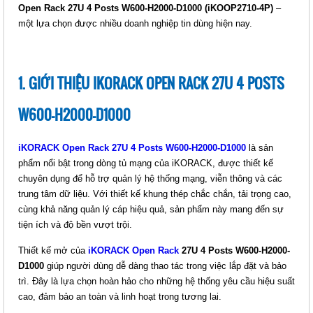
Open Rack 27U 4 Posts W600-H2000-D1000 (iKOOP2710-4P)
–
một lựa chọn được nhiều doanh nghiệp tin dùng hiện nay.
IKORACK OPEN RACK 42U 4
POSTS, W530-H2000-D700
(IKOOP42-4P)
Giá: Liên hệ
1. GIỚI THIỆU IKORACK OPEN RACK 27U 4 POSTS
Mã sản phẩm: MT-iKOOP42-4P
W600-H2000-D1000
iKORACK Open Rack 27U 4 Posts W600-H2000-D1000
là sản
phẩm nổi bật trong dòng tủ mạng của iKORACK, được thiết kế
chuyên dụng để hỗ trợ quản lý hệ thống mạng, viễn thông và các
trung tâm dữ liệu. Với thiết kế khung thép chắc chắn, tải trọng cao,
cùng khả năng quản lý cáp hiệu quả, sản phẩm này mang đến sự
tiện ích và độ bền vượt trội.
IKORACK OPEN RACK 36U 2
Thiết kế mở của
iKORACK Open Rack
27U 4 Posts W600-H2000-
POSTS, W530-H1735-D700
D1000
giúp người dùng dễ dàng thao tác trong việc lắp đặt và bảo
(IKOOP36-2P)
trì. Đây là lựa chọn hoàn hảo cho những hệ thống yêu cầu hiệu suất
Giá: Liên hệ
cao, đảm bảo an toàn và linh hoạt trong tương lai.
Mã sản phẩm: MT-iKOOP36-2P